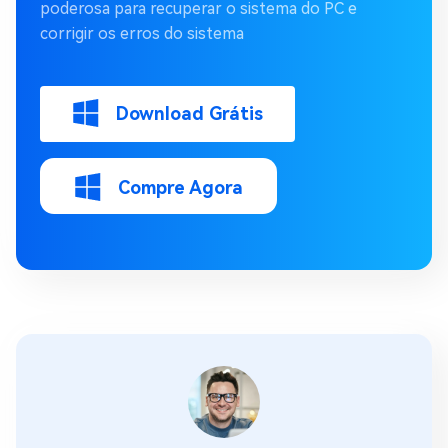
poderosa para recuperar o sistema do PC e
corrigir os erros do sistema
Download Grátis
Compre Agora