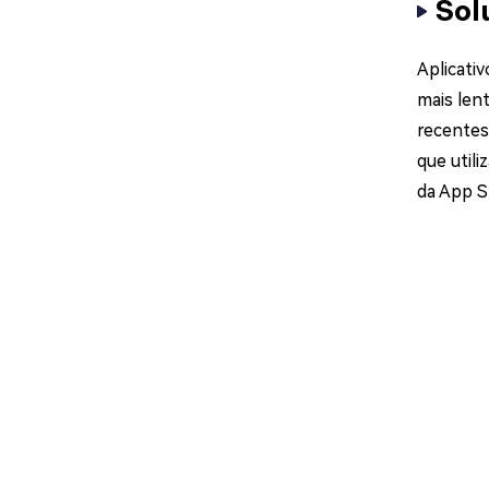
Sol
Aplicati
mais len
recentes
que util
da App St