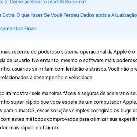
te 2: Como acelerar o macOS Sonoma?
ne/Android
Excluir arquivos duplicad
a Extra: O que fazer Se Você Perdeu Dados após a Atualiza
Mais Ferramentas
samentos Finais
Windows Boot Geni
Corrigir Problemas de W
 mais recente do poderoso sistema operacional da Apple é 
Mac Boot Genius
G
cia de usuário. No entanto, mesmo o software mais podero
Corrigir Erros de Mac Grá
ho, usuários se irritam com lentidão e atrasos. Você não pre
Windows 11 Upgrade
relacionados a desempenho e velocidade.
Verificador de Atualizaç
igo irá mostrar seis maneiras fáceis e seguras de acelerar o
ho super rápido que você espera de um computador Apple. 
as para o macOS, essas soluções simples corrigirão os bug
com estes métodos comprovados para otimizar sua experiê
or mais rápido e eficiente.