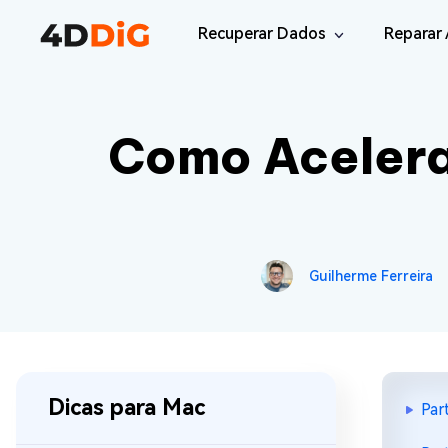
Recuperar Dados
Reparar 
Windows/Mac
Desktop
Como Acelera
File R
Windows Data Recovery
Recuperar Arquivos Apagados de Win
Reparar
Mac Data Recovery
Email 
Recuperar Arquivos Apagados de Mac
Reparar
DLL Fi
iOS/Android
Guilherme Ferreira
Corrigi
iPhone Data Recovery
Recuperar Dados Perdidos de iPhone/i
Online
Android Recovery
Online
Recuperar Arquivos no Android Sem Ro
Recuper
Dicas para Mac
Par
WhatsApp Recovery