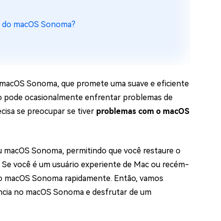
os e limpar arquivos inúteis no Mac
ção do macOS Sonoma?
us
indows em Minutos
o macOS Sonoma, que promete uma suave e eficiente
rátis
so pode ocasionalmente enfrentar problemas de
tis
cisa se preocupar se tiver
problemas com o macOS
 Checker
ão do Windows 11 Grátis
 seu macOS Sonoma, permitindo que você restaure o
Se você é um usuário experiente de Mac ou recém-
s do macOS Sonoma rapidamente. Então, vamos
ncia no macOS Sonoma e desfrutar de um