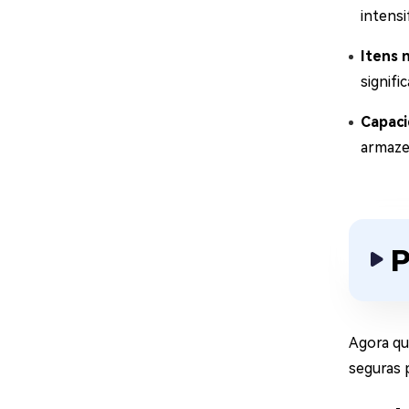
intens
Itens n
signifi
Capac
armaze
P
Agora qu
seguras p