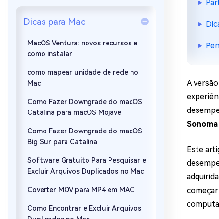
Par
Recuperar Dados de WhatsApp no iPho
Dicas para Mac
Dic
MacOS Ventura: novos recursos e
Pen
como instalar
como mapear unidade de rede no
A versão
Mac
experiên
Como Fazer Downgrade do macOS
desempen
Catalina para macOS Mojave
Sonoma
Como Fazer Downgrade do macOS
Big Sur para Catalina
Este art
Software Gratuito Para Pesquisar e
desempen
Excluir Arquivos Duplicados no Mac
adquirid
Coverter MOV para MP4 em MAC
começar 
computad
Como Encontrar e Excluir Arquivos