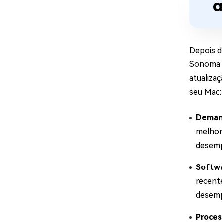
a
Depois d
Sonoma q
atualiza
seu Mac:
Deman
melhor
desemp
Softwa
recent
desem
Proces