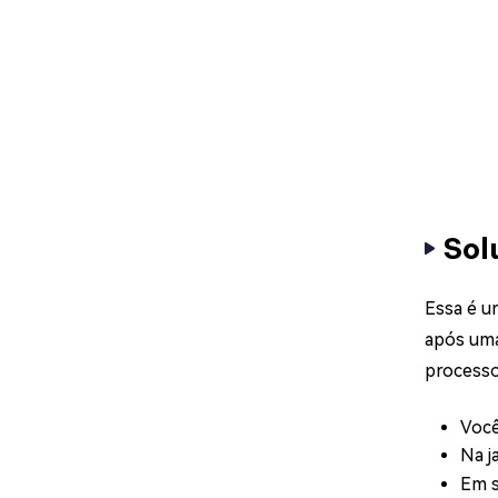
Sol
Essa é u
após uma
processo
Você
Na j
Em s