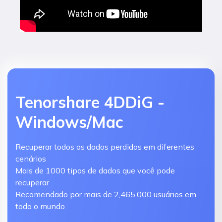
Tenorshare 4DDiG -
Windows/Mac
Recuperar todos os dados perdidos em diferentes
cenários
Mais de 1000 tipos de dados que você pode
recuperar
Recomendado por mais de 2,465,000 usuários em
todo o mundo