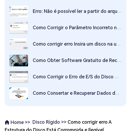
Erro: Não é possível ler a partir do arquivo fonte ou erro de disco. 4 Soluções!
Como Corrigir o Parâmetro Incorreto no Disco Rígido Externo no Windows 10/11?
Como corrigir erro Insira um disco na unidade de USB
Como Obter Software Gratuito de Recuperação de Disco Rígido
Como Corrigir o Erro de E/S do Disco Rígido Externo?
Como Consertar e Recuperar Dados de um Disco Rígido Não Alocado? 【2026】
Disco Rígido >>
Como corrigir erro A
Home >>
Estrutura do Disco Está Corrompida e Ilegível