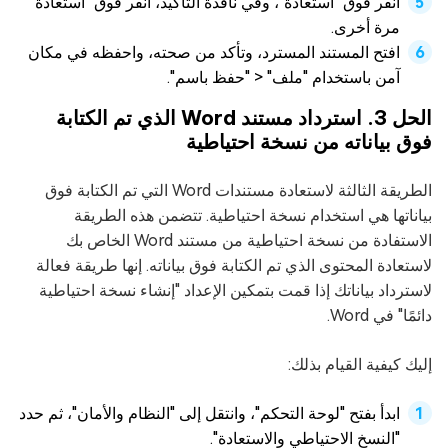
انقر فوق "استعادة"، وفي نافذة التأكيد، انقر فوق "استعادة"
مرة أخرى.
افتح المستند المسترد، وتأكد من صحته، واحفظه في مكان
آمن باستخدام "ملف" < "حفظ باسم".
الحل 3. استرداد مستند Word الذي تم الكتابة
فوق بياناته من نسخة احتياطية
الطريقة الثالثة لاستعادة مستندات Word التي تم الكتابة فوق
بياناتها هي استخدام نسخة احتياطية. تتضمن هذه الطريقة
الاستفادة من نسخة احتياطية من مستند Word الخاص بك
لاستعادة المحتوى الذي تم الكتابة فوق بياناته. إنها طريقة فعالة
لاسترداد بياناتك إذا قمت بتمكين الإعداد "إنشاء نسخة احتياطية
دائمًا" في Word.
إليك كيفية القيام بذلك:
ابدأ بفتح "لوحة التحكم"، وانتقل إلى "النظام والأمان"، ثم حدد
"النسخ الاحتياطي والاستعادة".