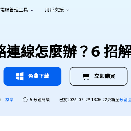
電腦管理工具
用戶支援
功能
社群媒體
修復工具
iOS 26
one 資料救援
Android 資料救援
的 iPhone/iPad 資料
救回 Android 資料
AI
南
影片修
照片修
檔案修
e File Deleter
Dll Fixer
網絡連線怎麼辦？6 
tsApp 資料恢復
LINE 資料恢復
中心
除重複檔案
修復 Windows 中的所有 DLL 錯誤
復
復
復
hatsApp 資料
無需備份復原 LINE 聊天記錄
全新
訊
are Cleamio
Email Repair
音訊修
影片增
照片增
AI
AI
與解決方案
優化您的 Mac
修復損毀的 PST/OST 檔案
復
強
強
免費下載
立即購買
家豪
5 分鐘閱讀
已於2026-07-29 18:35:22更新至
分割