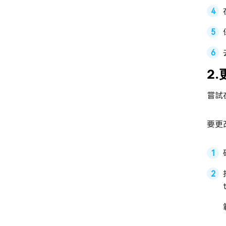
2.
嘗試
要更