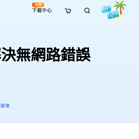
免費
下載中心
全新
解決方案
免費線上修復
解決方案
AI 圖像風格轉換
· 繞過 Win 11 升級限制
· SD 記憶卡救援
· 硬碟資料救援
· 查找重複檔案（Win）
線上影片修復
· AI 3D 可動公仔提示詞
招解決無網路錯誤
· 硬碟對拷
· USB 隨身碟救援
· 資源回收桶救援
· 優化 Mac 速度
線上照片修復
· 電影感 AI 影像提示詞
· 擴充 C 槽
· 資料救援
· Office 檔案救援
· 釋放磁碟空間
線上檔案修復
· 動漫轉真實風格提示詞
· 將 MBR 轉換為 GPT
· 照片恢復
· 影片恢復
· 清理 Mac 儲存空間
線上音訊修復
· AI 動漫風格人像提示詞
· AI 樂高積木風格提示詞
區管理