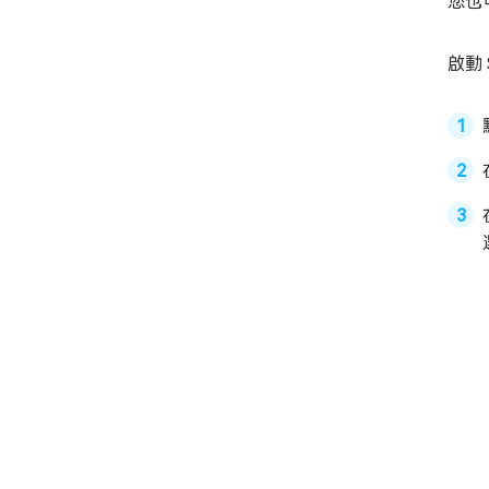
您也
啟動