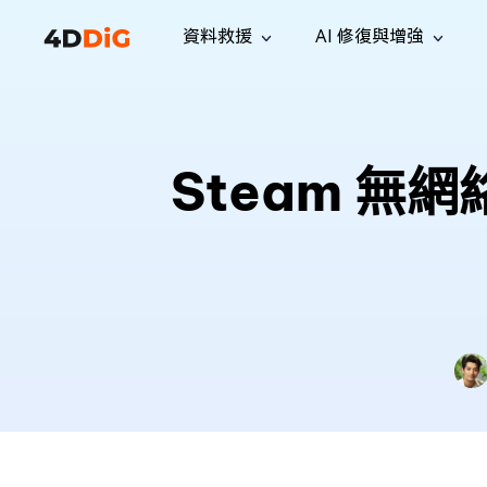
資料救援
AI 修復與增強
Windows 管理工具
支援
電腦清理工具
解決方案
iPh
Windows 資料救援
救援遺失
從 Windows 系統中恢復已刪除的檔
支援中心
用戶指
Partition Manager
Duplicat
Steam 無
案
Wha
指南·常見問答·聯絡我們
用戶指南
Windows 磁碟管理工具
查找並移
恢復 W
專業版
免費版
訂閱更新
相關資
Disk Copy
Tenorsh
最新更新
所有技巧
複製磁碟或分割區
徹底清理並
升級
Mac 資料救援
聯絡我們
全新
4DDiG File Repair
Windows Backup
從 macOS 系統中恢復已刪除的檔案
AI 驅動的檔案修復與增強 >>
備份電腦資料，守護檔案安全
專業版
免費版
系統修復
Windows Boot Genius
幾分鐘內修復 Windows 問題
Mac Boot Genius
免費修復 Mac 問題