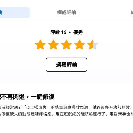
論
權威評論
評論 16 • 優秀
撰寫評論
戲不再閃退，一鍵修復
時經常遇到「DLL檔遺失」的錯誤訊息導致閃退，試過很多方法都無效。用4DD
並修復缺失的動態連結庫檔案。現在遊戲終於能順暢運行了，電腦新手也