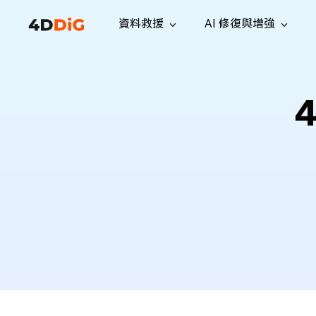
資料救援
AI 修復與增強
Windows 管理工具
支援
電腦清理工具
解決方案
iPh
Windows 資料救援
救援遺失
4
從 Windows 系統中恢復已刪除的檔
支援中心
用戶指
Partition Manager
Duplicat
案
Wha
指南·常見問答·聯絡我們
用戶指南
Windows 磁碟管理工具
查找並移
恢復 W
專業版
免費版
訂閱更新
相關資
Disk Copy
Tenorsh
最新更新
所有技巧
複製磁碟或分割區
徹底清理並
升級
Mac 資料救援
聯絡我們
全新
4DDiG File Repair
Windows Backup
從 macOS 系統中恢復已刪除的檔案
AI 驅動的檔案修復與增強 >>
備份電腦資料，守護檔案安全
專業版
免費版
系統修復
Windows Boot Genius
幾分鐘內修復 Windows 問題
Mac Boot Genius
免費修復 Mac 問題