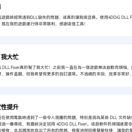
用
遊戲時經常遇到DLL缺失的問題，這真的讓我很沮喪。使用4DDiG DLL F
，現在我的遊戲運行得非常順利，感謝這個工具！
了我大忙
iG DLL Fixer真的幫了我大忙！之前我一直在為一個遊戲無法啟動而
好，操作直觀，但我希望有更多的自訂選項。不過總的來說，效果非常好
定性提升
近在使用電腦時遇到了一些令人困擾的問題，特別是因為某些 DLL 文件
過一番尋找，我最終決定試用 4DDiG DLL Fixer。這款軟件的掃描
的檢查，並且精準地找出了所有的問題。修復過程同樣簡單快捷，讓我的