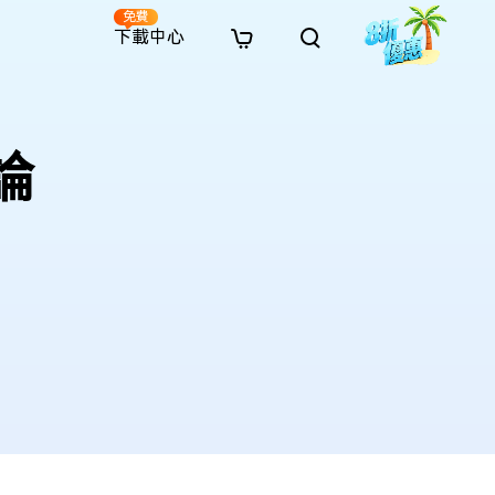
免費
下載中心
全新
解決方案
免費線上修復
解決方案
AI 圖像風格轉換
評論
· 繞過 Win 11 升級限制
· SD 記憶卡救援
· 硬碟資料救援
· 查找重複檔案（Win）
線上影片修復
· AI 3D 可動公仔提示詞
· 硬碟對拷
· USB 隨身碟救援
· 資源回收桶救援
· 優化 Mac 速度
線上照片修復
· 電影感 AI 影像提示詞
· 擴充 C 槽
· 資料救援
· Office 檔案救援
· 釋放磁碟空間
線上檔案修復
· 動漫轉真實風格提示詞
· 將 MBR 轉換為 GPT
· 照片恢復
· 影片恢復
· 清理 Mac 儲存空間
線上音訊修復
· AI 動漫風格人像提示詞
· AI 樂高積木風格提示詞