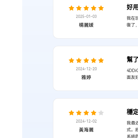
好
2025-01-03
我在玩
楊麗媛
復了
幫
2024-12-20
4DD
雅婷
面友
穩
2024-12-02
我最
黃海麗
式。經
系統