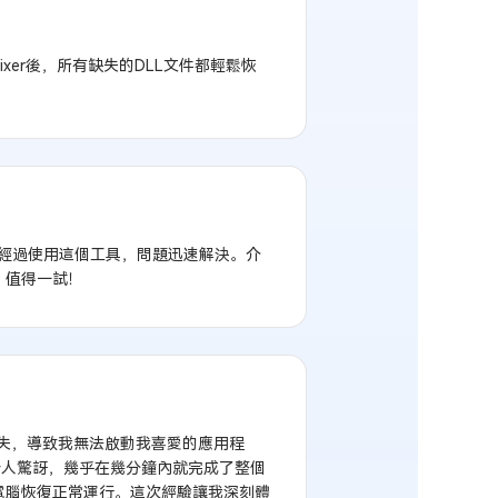
ixer後，所有缺失的DLL文件都輕鬆恢
煩惱，經過使用這個工具，問題迅速解決。介
，值得一試！
缺失，導致我無法啟動我喜愛的應用程
速度令人驚訝，幾乎在幾分鐘內就完成了整個
電腦恢復正常運行。這次經驗讓我深刻體