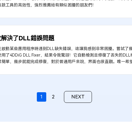
這款工具的高效性，強烈推薦給有類似困擾的朋友們！
解決了DLL錯誤問題
在啟動某些應用程序時遇到DLL缺失錯誤，這讓我感到非常困擾。嘗試了
用了4DDiG DLL Fixer，結果令我驚訝！它自動檢測並修復了丟失的
常簡單，幾步就能完成修復，對於普通用戶來說，界面也很直觀。唯一希
1
2
NEXT