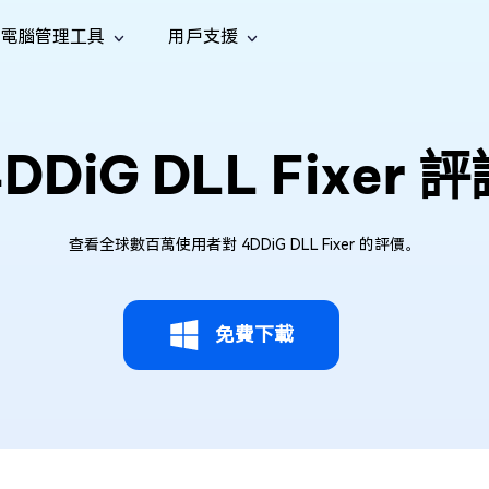
電腦管理工具
用戶支援
功能
社群媒體
修復工具
iOS 26
one 資料救援
Android 資料救援
的 iPhone/iPad 資料
救回 Android 資料
AI
DDiG DLL Fixer 
南
影片修
照片修
檔案修
e File Deleter
Dll Fixer
tsApp 資料恢復
LINE 資料恢復
中心
除重複檔案
修復 Windows 中的所有 DLL 錯誤
復
復
復
hatsApp 資料
無需備份復原 LINE 聊天記錄
全新
訊
are Cleamio
Email Repair
音訊修
影片增
照片增
AI
AI
查看全球數百萬使用者對 4DDiG DLL Fixer 的評價。
與解決方案
優化您的 Mac
修復損毀的 PST/OST 檔案
復
強
強
免費下載