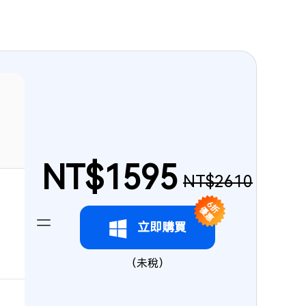
NT$1595
NT$2610
6折
優惠
立即購買
（未稅）