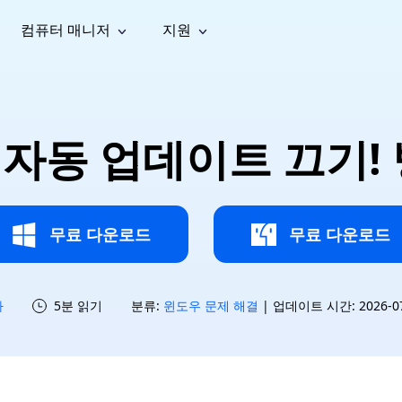
컴퓨터 매니저
지원
능
소셜 미디어
복구 도구
온라
iOS26
one 데이터 복구
Android 데이터 복구
iPhone/iPad 데이터 복구
손실된 Android 데이터 복구
AI
가이드
동영상
사진 복
문서 복
e File Deleter
Dll Fixer
 자동 업데이트 끄기!
tsApp 데이터 복구
LINE 데이터 복구
이드 센터
복구
구
구
검색 및 삭제
Windows DLL 오류 수정
sApp 메시지 복구
백업 없이 LINE 채팅 복구
브랜드 리뉴얼
법 가이드
are Cleamio
Email Repair
영상 화
사진 화
오디오
& 해결 방법
화 및 정밀 클린
손상된 PST/OST 파일 복구
질 높이
질 높이
AI
AI
복구
기
기
무료 다운로드
무료 다운로드
하
5분 읽기
분류:
윈도우 문제 해결
| 업데이트 시간: 2026-07-