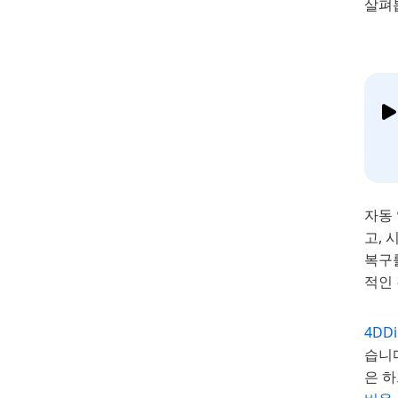
살펴
자동
고, 
복구
적인
4DD
습니
은 하