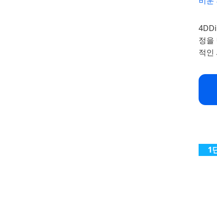
비운
4DD
정을
적인