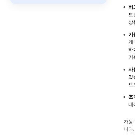
버
트
상
기
게
하
기
사
있
으
조
데
자동
니다