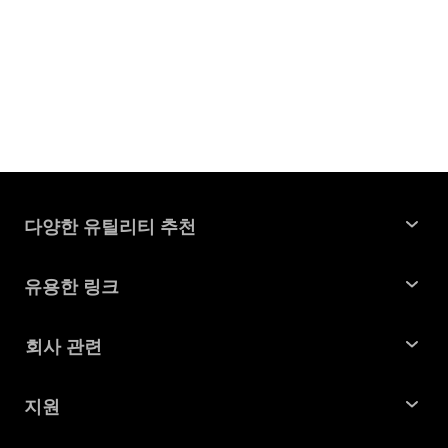
다양한 유틸리티 추천
윈도우 데이터 복구
유용한 링크
맥 데이터 복구
꿀팁 모음
회사 관련
파티션 관리 도구
SD 카드 복구
회사소개
중복 파일 찾기 및 제거
지원
맥 복구 솔루션
비즈니스 문의
손상된 파일 복원