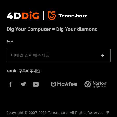
지원센터
윈도우 복구 솔루션
개인정보처리방침
DLL 오류 수정
문의
중복 파일 제거
이용약권
다운로드 센터
USB 복구
Dig Your Computer = Dig Your diamond
쿠키정책(업데이트됨)
스토어
뉴스
제품 가이드
4DDiG 구독해주세요.
Copyright © 2007-2026 Tenorshare. All Rights Reserved. 무