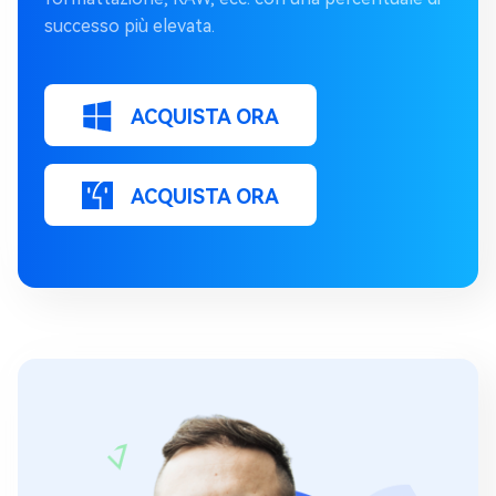
successo più elevata.
ACQUISTA ORA
ACQUISTA ORA