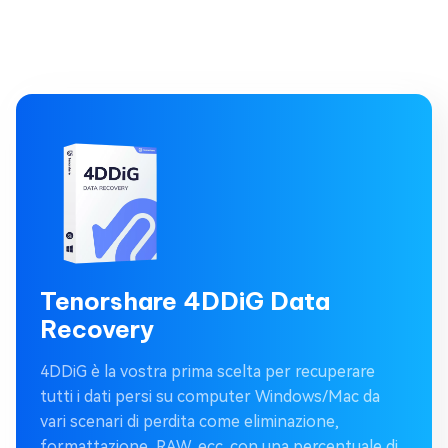
Tenorshare 4DDiG Data
Recovery
4DDiG è la vostra prima scelta per recuperare
tutti i dati persi su computer Windows/Mac da
vari scenari di perdita come eliminazione,
formattazione, RAW, ecc. con una percentuale di