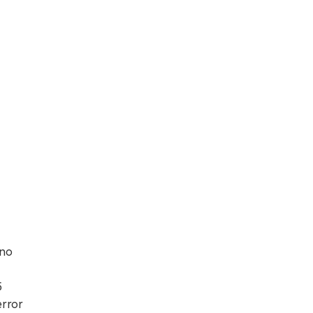
 no
5
error