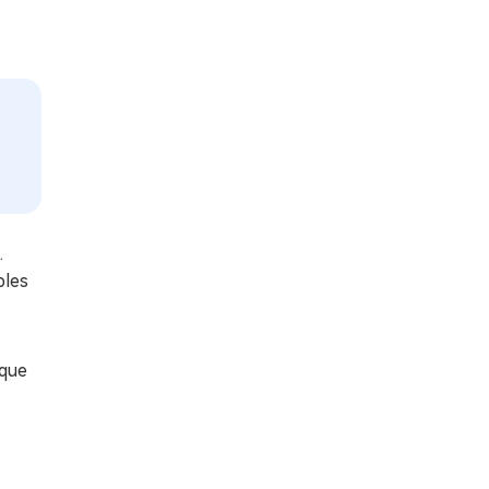
.
ples
 que