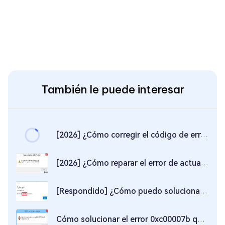
También le puede interesar
[2026] ¿Cómo corregir el código de error 0xc0000225 en Windows 11/10?
[2026] ¿Cómo reparar el error de actualización de Windows 0x80070057?
[Respondido] ¿Cómo puedo solucionar el código de error 0x80070490?
Cómo solucionar el error 0xc00007b que la aplicación no se pudo iniciar correctamente