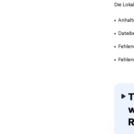
Die Loka
Anhalt
Dateib
Fehlen
Fehlend
T
w
R