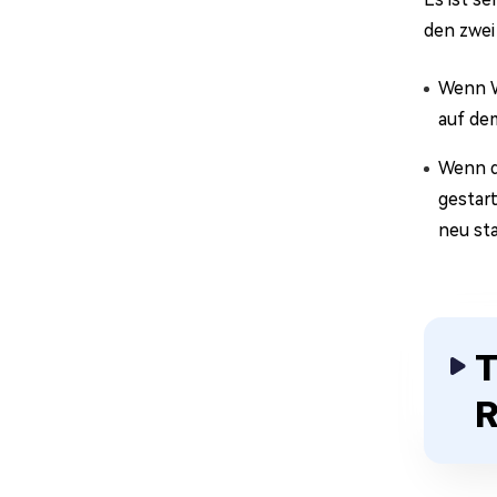
den zwei
Wenn W
auf dem
Wenn d
gestar
neu sta
T
R