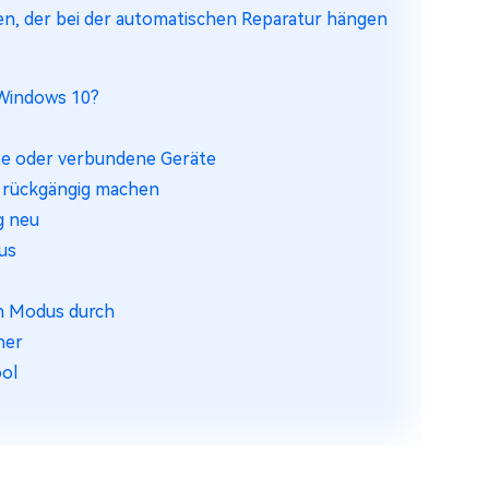
en, der bei der automatischen Reparatur hängen
 Windows 10?
rte oder verbundene Geräte
g rückgängig machen
g neu
us
en Modus durch
her
ool