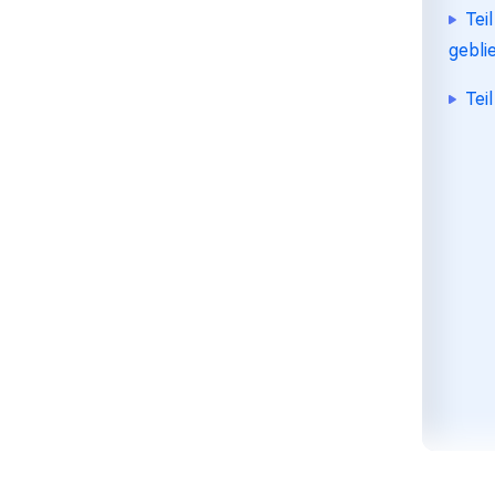
Tei
gebli
Tei