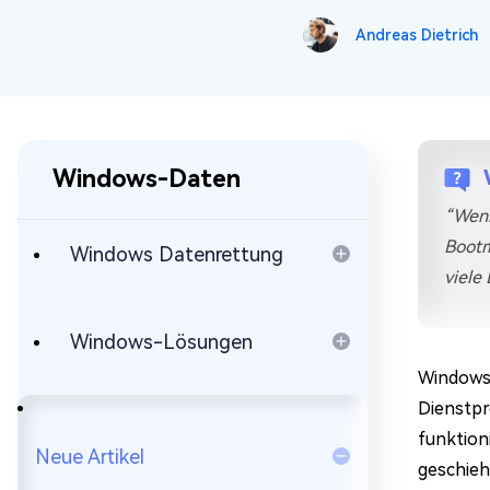
Mac Boot Genius
Mac-Probleme kostenlos
Andreas Dietrich
beheben
Windows-Daten
“Wenn
Bootm
Windows Datenrettung
viele 
Windows-Lösungen
Windows 
Dienstpr
funktioni
Neue Artikel
geschieh