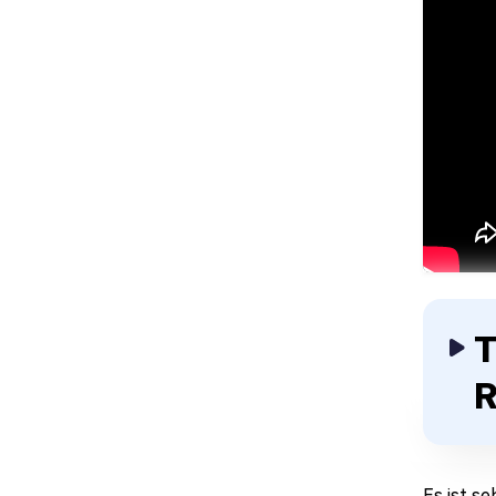
T
R
Es ist s