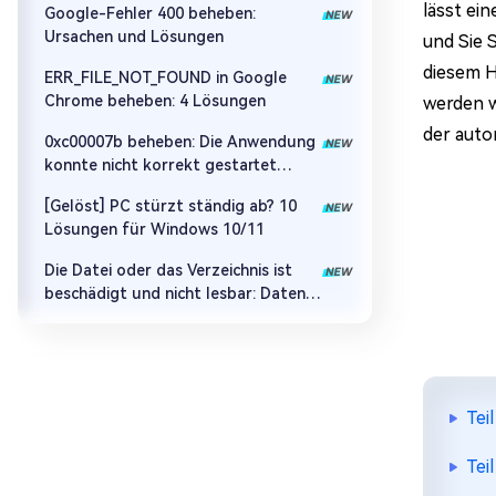
lässt ei
Google-Fehler 400 beheben:
Ursachen und Lösungen
und Sie 
diesem H
ERR_FILE_NOT_FOUND in Google
Chrome beheben: 4 Lösungen
werden w
der auto
0xc00007b beheben: Die Anwendung
konnte nicht korrekt gestartet
werden
[Gelöst] PC stürzt ständig ab? 10
Lösungen für Windows 10/11
Die Datei oder das Verzeichnis ist
beschädigt und nicht lesbar: Daten
retten & Fehler beheben
Tei
Tei