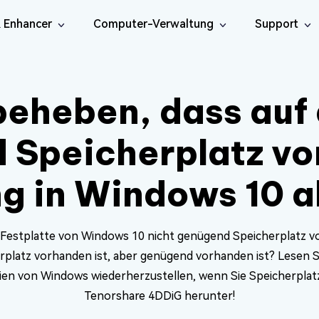
& Enhancer
Computer-Verwaltung
Support
nigung
en
Soziale Medien
iOS26
Reparatur-Tools
Kostenlos
ne Data Recovery
Android Data Recovery
rene iPhone/iPad-Daten
beheben, dass auf 
KI
Android-Daten wiederherstellen
Onlin
te File Deleter
erhandbuch
DLL-Fixer
rherstellen
Video-Reparatur
Foto-Reparatur
Onlin
 Dateien finden und
rhandbuch-
DLL-Fehler unter Windows
sApp Data Recovery
n
beheben
Onlin
 Speicherplatz vo
Dokument-
sApp-Daten
Onlin
NEU
Audio-Reparatur
are Cleamio
ungen
Email Repair
rherstellen
Reparatur
lich reinigen und
ps & Lösungen
Beschädigte PST/OST-Dateien
g in Windows 10 
KI
KI
en
reparieren
Video-Enhancer
Foto-Enhancer
 Festplatte von Windows 10 nicht genügend Speicherplatz v
platz vorhanden ist, aber genügend vorhanden ist? Lesen S
ien von Windows wiederherzustellen, wenn Sie Speicherplatz 
Tenorshare 4DDiG herunter!