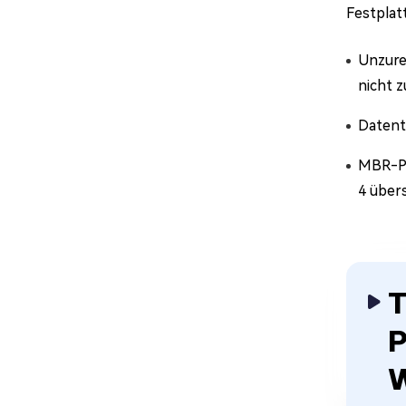
Festplat
Unzure
nicht 
Datent
MBR-Pa
4 übers
T
P
W