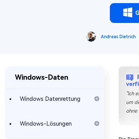
Mac Boot Genius
Mac-Probleme kostenlos
G
beheben
Andreas Dietrich
Windows-Daten
verf
"Ich 
Windows Datenrettung
um de
ohne 
Windows-Lösungen