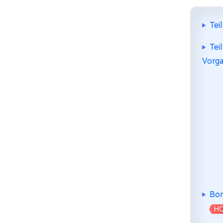
Tei
Tei
Vorga
Bon
H