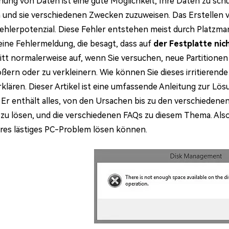
nung von Daten ist eine gute Möglichkeit, Ihre Daten zu schüt
n und sie verschiedenen Zwecken zuzuweisen. Das Erstellen 
 Fehlerpotenzial. Diese Fehler entstehen meist durch Platzma
eine Fehlermeldung, die besagt, dass auf
der Festplatte nic
ritt normalerweise auf, wenn Sie versuchen, neue Partitionen
ößern oder zu verkleinern. Wie können Sie dieses irritierend
erklären. Dieser Artikel ist eine umfassende Anleitung zur L
 Er enthält alles, von den Ursachen bis zu den verschieden
zu lösen, und die verschiedenen FAQs zu diesem Thema. Also 
eres lästiges PC-Problem lösen können.