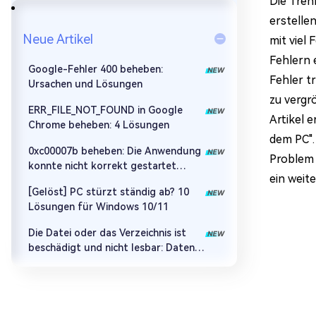
Die Tren
erstelle
Neue Artikel
mit viel
Fehlern 
Google-Fehler 400 beheben:
Fehler t
Ursachen und Lösungen
zu vergr
ERR_FILE_NOT_FOUND in Google
Artikel 
Chrome beheben: 4 Lösungen
dem PC".
0xc00007b beheben: Die Anwendung
Problem 
konnte nicht korrekt gestartet
ein weit
werden
[Gelöst] PC stürzt ständig ab? 10
Lösungen für Windows 10/11
Die Datei oder das Verzeichnis ist
beschädigt und nicht lesbar: Daten
retten & Fehler beheben