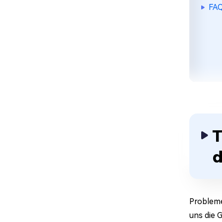
FAQ
T
d
Probleme
uns die 