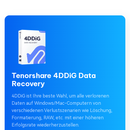
Tenorshare 4DDiG Data
Recovery
4DDiG ist Ihre beste Wahl, um alle verlorenen
Daten auf Windows/Mac-Computern von
verschiedenen Verlustszenarien wie Löschung,
Formatierung, RAW, etc. mit einer höheren
Erfolgsrate wiederherzustellen.