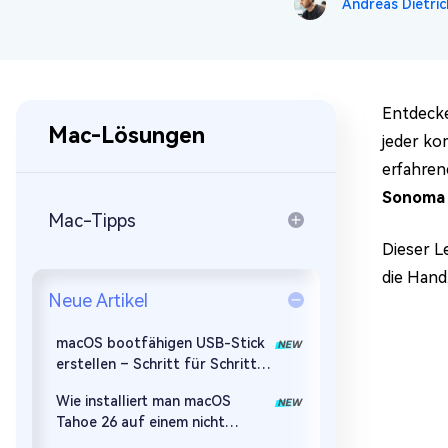
Andreas Dietric
Mac Boot Genius
Mac-Probleme kostenlos
beheben
Entdecke
Mac-Lösungen
jeder ko
erfahren
Sonoma 
Mac-Tipps
Dieser L
die Hand.
Neue Artikel
macOS bootfähigen USB-Stick
erstellen – Schritt für Schritt
(2026)
Wie installiert man macOS
Tahoe 26 auf einem nicht
unterstützten Mac?