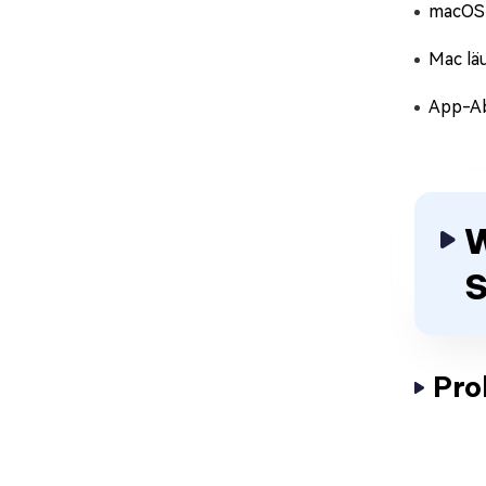
macOS l
Mac lä
App-A
W
S
Pro