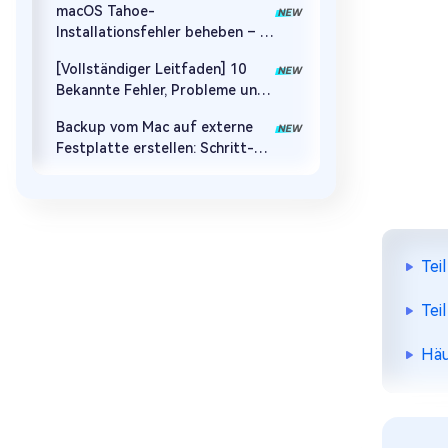
macOS Tahoe-
Installationsfehler beheben – 8
Lösungen
[Vollständiger Leitfaden] 10
Bekannte Fehler, Probleme und
Lösungen für macOS Tahoe
Backup vom Mac auf externe
Festplatte erstellen: Schritt-
für-Schritt-Anleitung
Tei
Tei
Häu