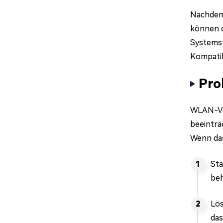
Nachdem 
können d
Systemst
Kompatib
Pro
WLAN-Ver
beeinträ
Wenn das
Sta
be
Lös
das