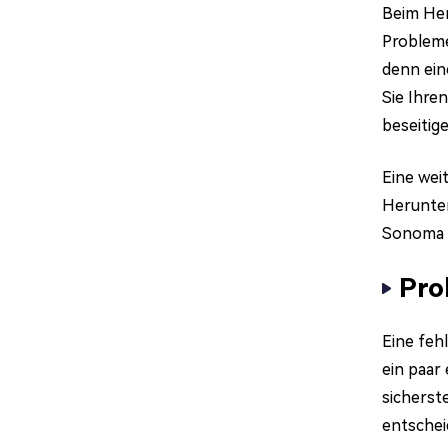
Beim Her
Probleme
denn ein
Sie Ihre
beseitige
Eine wei
Herunter
Sonoma 
Pro
Eine feh
ein paar
sicherst
entschei