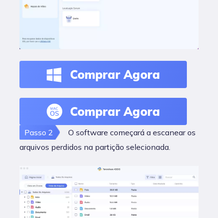
Comprar Agora
Comprar Agora
Passo 2
O software começará a escanear os
arquivos perdidos na partição selecionada.