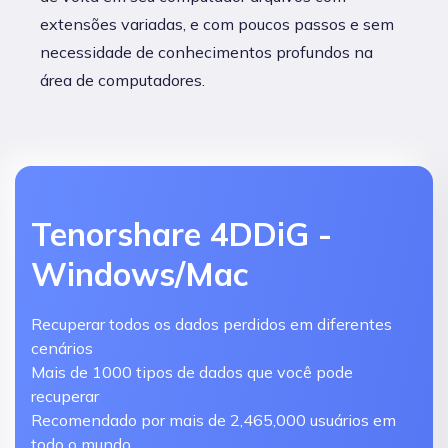
extensões variadas, e com poucos passos e sem
necessidade de conhecimentos profundos na
área de computadores.
Tenorshare 4DDiG -
Windows/Mac
Recuperar todos os dados perdidos em diferentes
cenários
Mais de 1000 tipos de dados que você pode
recuperar
Recomendado por mais de 2,465,000 usuários em
todo o mundo