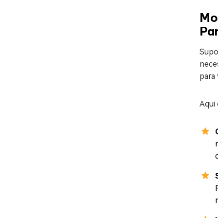
Mo
Par
Supo
neces
para
Aqui 