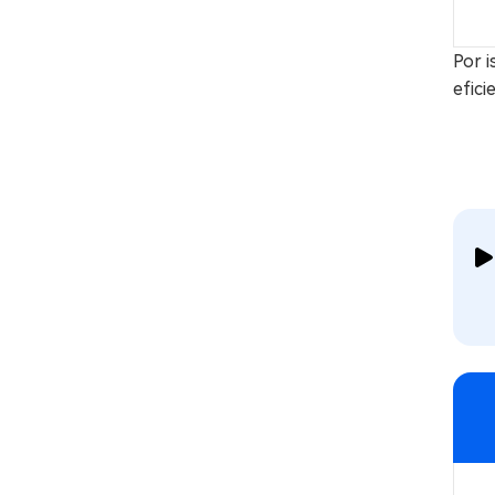
Por 
efici