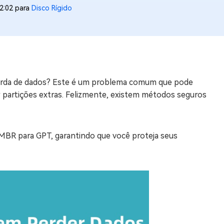
2:02 para
Disco Rígido
os e limpar arquivos inúteis no Mac
us
indows em Minutos
erda de dados? Este é um problema comum que pode
rátis
r partições extras. Felizmente, existem métodos seguros
tis
 Checker
ão do Windows 11 Grátis
 MBR para GPT, garantindo que você proteja seus