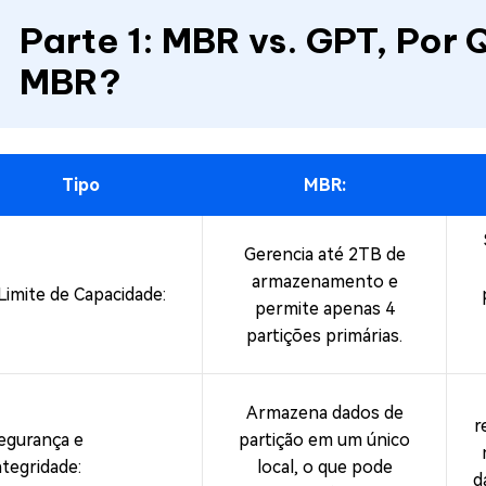
Parte 1: MBR vs. GPT, Por 
MBR?
Tipo
MBR:
Gerencia até 2TB de
armazenamento e
Limite de Capacidade:
permite apenas 4
partições primárias.
Armazena dados de
r
egurança e
partição em um único
ntegridade:
local, o que pode
d