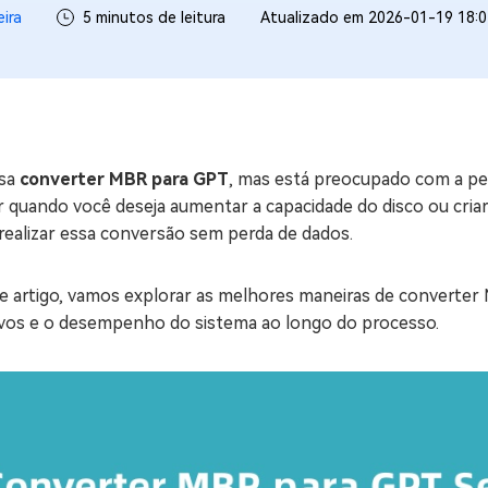
eira
5 minutos de leitura
Atualizado em 2026-01-19 18:0
ne/Android
Excluir arquivos duplicad
Mais Ferramentas
Windows Boot Geni
Corrigir Problemas de W
isa
converter MBR para GPT
, mas está preocupado com a p
Mac Boot Genius
G
r quando você deseja aumentar a capacidade do disco ou cria
Corrigir Erros de Mac Grá
realizar essa conversão sem perda de dados.
Windows 11 Upgrade
Verificador de Atualizaç
e artigo, vamos explorar as melhores maneiras de converter
ivos e o desempenho do sistema ao longo do processo.