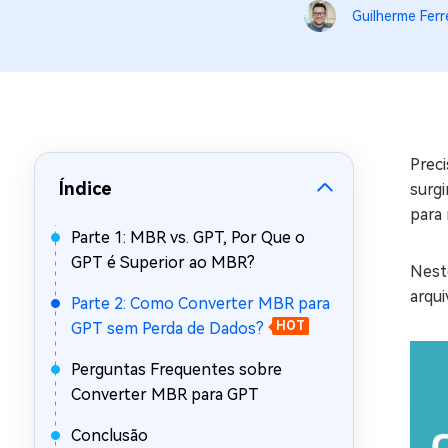
Guilherme Ferr
Recuperar Dados de WhatsApp no iPho
Prec
Índice
surgi
para 
Parte 1: MBR vs. GPT, Por Que o
GPT é Superior ao MBR?
Nest
arqu
Parte 2: Como Converter MBR para
GPT sem Perda de Dados?
HOT
Perguntas Frequentes sobre
Converter MBR para GPT
Conclusão