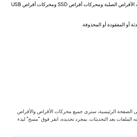
استرداد بيانات غير محدودة من أكثر من 2000 جهاز تخزين مثل محركات الأقراص الصلبة ومحركات أقراص SSD ومحركات أقراص USB
ة أو المفقودة أو المحذوفة.
 Mac 4DDiG وتثبيتها وتشغيلها. على الصفحة الرئيسية، سترى جميع محركات الأقراص والأقراص
ه الملفات بعد التحديثات. بمجرد تحديده، انقر فوق "مسح" لبدء