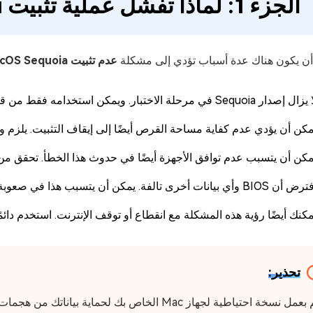
الجزء 1: لماذا تفشل عملية تثبيت MacOS Sequoia؟
ن يكون هناك عدة أسباب تؤدي إلى مشكلة
عدم تثبيت MacOS Sequoia
إصدار Sequoia في مرحلة الاختبار. ويمكن استخدامه فقط من قبل مستخدمي Apple المسجلين الذين لديهم معرف.
كن أن يؤدي عدم كفاية مساحة القرص أيضًا إلى إيقاف التثبيت. يلزم وجود 20 جيجابايت على الأقل من المساحة الخالية ل
كن أن يتسبب عدم توافق الأجهزة أيضًا في حدوث هذا الخطأ. تحقق من إصدار جهاز Mac الخاص بك؛ هل هو م
ن BIOS وأي بيانات أخرى تالفة. يمكن أن يتسبب هذا في صعوبة في التثبيت.
كنك أيضًا رؤية هذه المشكلة مع انقطاع أو توقف الإنترنت. استخدم دائمًا إنترنت موثوقًا به مثل -Fi
تحذير:
قم بعمل نسخة احتياطية لجهاز Mac الخاص بك لحما