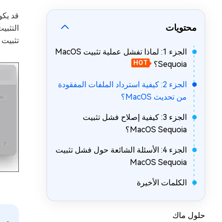
قد يك
ail Repair
NEW
محتويات
إصلاح ملفات Outlook PST/OST التالفة
التثبي
تثبيت 
DLL Fixer
الجزء 1: لماذا تفشل عملية تثبيت MacOS
إصلاح أي أخطاء DLL على نظام التشغيل Windows
Sequoia؟
HOT
الجزء 2: كيفية استرداد الملفات المفقودة
من تحديث MacOS؟
الجزء 3: كيفية إصلاح فشل تثبيت
MacOS Sequoia؟
الجزء 4: الأسئلة الشائعة حول فشل تثبيت
MacOS Sequoia
الكلمات الأخيرة
حلول ماك