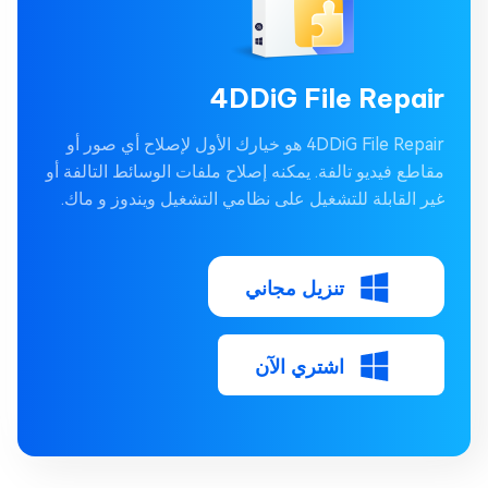
4DDiG File Repair
4DDiG File Repair هو خيارك الأول لإصلاح أي صور أو
مقاطع فيديو تالفة. يمكنه إصلاح ملفات الوسائط التالفة أو
غير القابلة للتشغيل على نظامي التشغيل ويندوز و ماك.
تنزيل مجاني
اشتري الآن