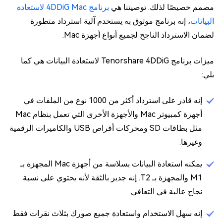
مصمم خصيصًا لذلك. توصيتنا هي
برنامج 4DDiG Mac لاستعادة
البيانات
، إنه برنامج موثوق به يستخدم آلية استرداد متطورة
لضمان الاسترداد الناجح لجميع أنواع أجهزة Mac.
ميزات برنامج Tenorshare 4DDiG لاستعادة البيانات هي كما
يلي:
إنه قادر على استرداد أكثر من 1000 نوع من الملفات في
أجهزة كمبيوتر Mac والأجهزة الأخرى التي تعمل بنظام Mac
مثل بطاقات SD ومحركات أقراص USB والكاميرات الرقمية
وغيرها.
يمكنه استعادة البيانات بسلاسة من أجهزة Mac المجهزة بـ
M1 والمجهزة بـ T2. إنه جدير بالثقة لأنه يحتوي على نسبة
نجاح عالية في التعافي.
إنه سهل الاستخدام واستعادة جميع صورك بثلاث نقرات فقط