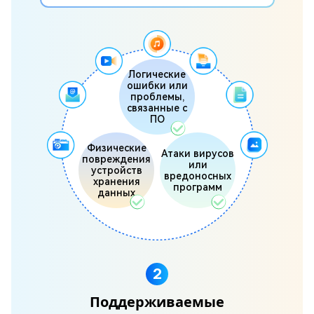
Логические
ошибки или
проблемы,
связанные с
ПО
Физические
Атаки вирусов
повреждения
или
устройств
вредоносных
хранения
программ
данных
2
Поддерживаемые