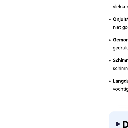
vlekken
Onjuis
niet go
Gemors
gedrukt
Schimm
schimm
Langdu
vochti
D