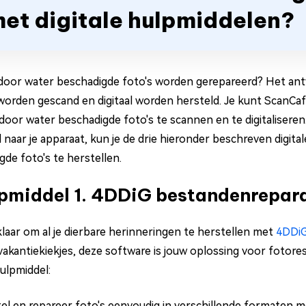
et digitale hulpmiddelen?
oor water beschadigde foto's worden gerepareerd? Het antw
orden gescand en digitaal worden hersteld. Je kunt ScanC
e door water beschadigde foto's te scannen en te digitalisere
 naar je apparaat, kun je de drie hieronder beschreven digit
gde foto's te herstellen.
pmiddel 1. 4DDiG bestandenrepar
klaar om al je dierbare herinneringen te herstellen met
4DDiG
vakantiekiekjes, deze software is jouw oplossing voor fotores
hulpmiddel:
el en repareer foto's eenvoudig in verschillende formaten me