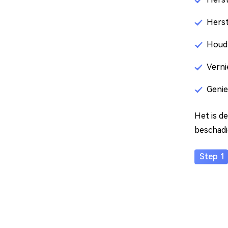
Herst
Houd 
Verni
Genie
Het is d
beschadig