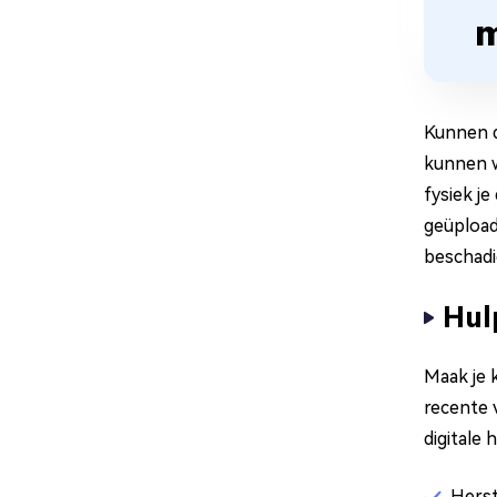
m
Kunnen d
kunnen w
fysiek j
geüpload
beschadi
Hul
Maak je 
recente 
digitale 
Herst