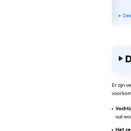
Dee
D
Er zijn 
voorkom
Vochti
vuil w
Het ce