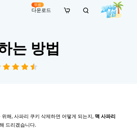
무료
다운로드
New
인 무료 복구
자료
자료
AI 이미지 스타일 변환
제하는 방법
· 윈도우 11 우회 설치
· SD 카드 복구
· 외장하드 복구
· 중복 파일 찾기 (Win)
온라인 동영상 복구
· AI 3D 액션 피규어 프롬프트
· 하드 디스크 복사
· USB 복구
· 파티션 복구
· 중복 파일 찾기 (Mac)
온라인 사진 복구
· 시네마틱 AI 이미지 프롬프트
· C 드라이브 확장
· 한글 파일 복구
· 오피스 파일 복구
· 디스크 공간 확보 (Win)
온라인 문서 복구
· 애니메이션 실사 변환 프롬프트
· MBR GPT 변환
· 사진 복구
· 동영상 복구
· Mac 저장 공간 최적화
온라인 오디오 복구
· AI 애니메이션 인물 프롬프트
· AI 벽돌 스타일 사진 프롬프트
 위해, 사파리 쿠키 삭제하면 어떻게 되는지,
맥 사파리
해 드리겠습니다.