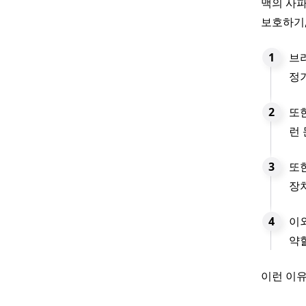
맥의 사파
보호하기,
브
정
또
런
또
장
이
약할
이런 이유