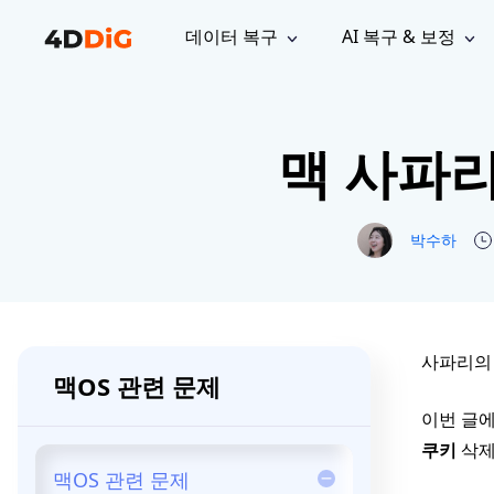
데이터 복구
AI 복구 & 보정
윈도우 관리 도구
지원
컴퓨터 정리 도구
자료
기
iPh
Windows 데이터 복구
손실된 
맥 사파리
윈도우에서 삭제된 파일 복구
지원 센터
사용자 
Partition Manager
Duplicat
Wha
가이드, 라이선스, 문의
사용자 가
Windows용 간편 디스크 관리
중복 파일 
프로
무료
What
구독 업데이트
사용 방
Disk Copy
Tenorsh
박수하
Update
최신 업데이트
모든 팁 
디스크 또는 파티션 복제
Mac 최적
Mac 데이터 복구
macOS에서 삭제된 파일 복구
문의하기
NEW
4DDiG File Repair
Windows Backup
AI 기반 파일 복구 및 보정 >>
컴퓨터 데이터 안전 백업
프로
무료
시스템 복구
사파리의 
맥OS 관련 문제
Windows Boot Genius
이번 글에
Windows 문제를 몇 분 내 해결
쿠키
삭제
Mac Boot Genius
맥OS 관련 문제
Mac 문제 무료 복구