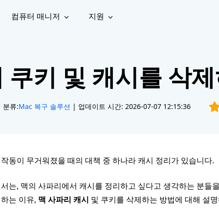
컴퓨터 매니저
지원
능
소셜 미디어
복구 도구
온라
iOS26
one 데이터 복구
Android 데이터 복구
iPhone/iPad 데이터 복구
손실된 Android 데이터 복구
 쿠키 및 캐시를 삭
AI
가이드
동영상
사진 복
문서 복
e File Deleter
Dll Fixer
tsApp 데이터 복구
LINE 데이터 복구
이드 센터
복구
구
구
검색 및 삭제
Windows DLL 오류 수정
sApp 메시지 복구
백업 없이 LINE 채팅 복구
브랜드 리뉴얼
법 가이드
are Cleamio
Email Repair
영상 화
사진 화
분류:
Mac 복구 솔루션
| 업데이트 시간: 2026-07-07 12:15:36
오디오
& 해결 방법
화 및 정밀 클린
손상된 PST/OST 파일 복구
질 높이
질 높이
AI
AI
복구
기
기
작동이 무거워졌을 때의 대책 중 하나라 캐시 정리가 있습니다.
서는, 맥의 사파리에서 캐시를 정리하고 싶다고 생각하는 분들을
하는 이유,
맥 사파리 캐시
및 쿠키를 삭제하는 방법에 대해 설명