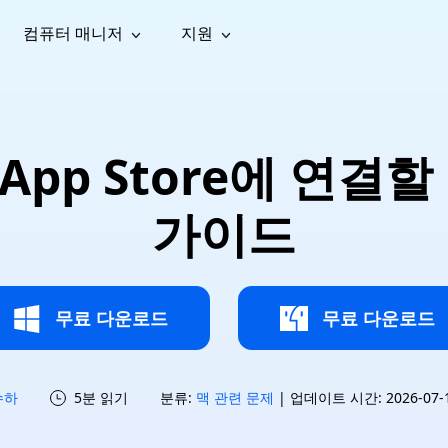
컴퓨터 매니저
지원
능
소셜 미디어
복구 도구
온라
iOS26
one 데이터 복구
Android 데이터 복구
iPhone/iPad 데이터 복구
손실된 Android 데이터 복구
AI
가이드
동영상
사진 복
문서 복
e File Deleter
Dll Fixer
 및 App Store에 연
tsApp 데이터 복구
LINE 데이터 복구
이드 센터
복구
구
구
검색 및 삭제
Windows DLL 오류 수정
sApp 메시지 복구
백업 없이 LINE 채팅 복구
브랜드 리뉴얼
법 가이드
are Cleamio
Email Repair
영상 화
사진 화
가이드
오디오
& 해결 방법
화 및 정밀 클린
손상된 PST/OST 파일 복구
질 높이
질 높이
AI
AI
복구
기
기
무료 다운로드
무료 다운로드
수하
5분 읽기
분류:
맥 관련 문제
| 업데이트 시간: 2026-07-15