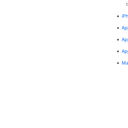
iP
Ap
Ap
Ap
Ma