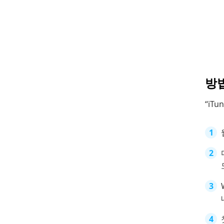
방
“iT