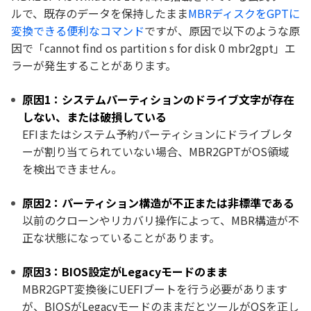
ルで、既存のデータを保持したまま
MBRディスクをGPTに
変換できる便利なコマンド
ですが、原因で以下のような原
因で「cannot find os partition s for disk 0 mbr2gpt」エ
ラーが発生することがあります。
原因1：システムパーティションのドライブ文字が存在
しない、または破損している
EFIまたはシステム予約パーティションにドライブレタ
ーが割り当てられていない場合、MBR2GPTがOS領域
を検出できません。
原因2：パーティション構造が不正または非標準である
以前のクローンやリカバリ操作によって、MBR構造が不
正な状態になっていることがあります。
原因3：BIOS設定がLegacyモードのまま
MBR2GPT変換後にUEFIブートを行う必要があります
が、BIOSがLegacyモードのままだとツールがOSを正し