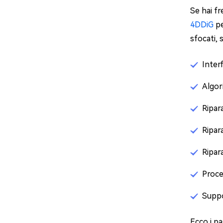
Se hai fr
4DDiG
pe
sfocati, 
Interf
Algor
Ripar
Ripar
Ripar
Proce
Supp
Ecco i pa