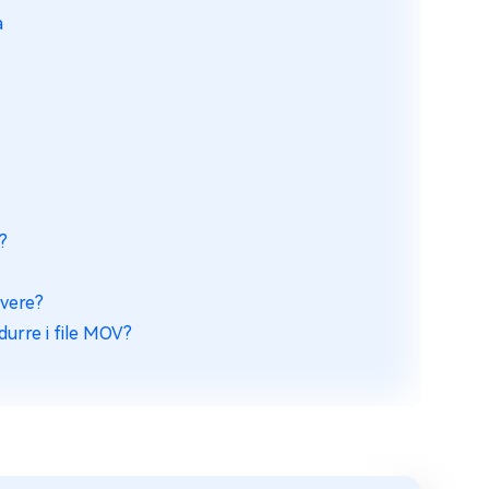
a
?
lvere?
durre i file MOV?