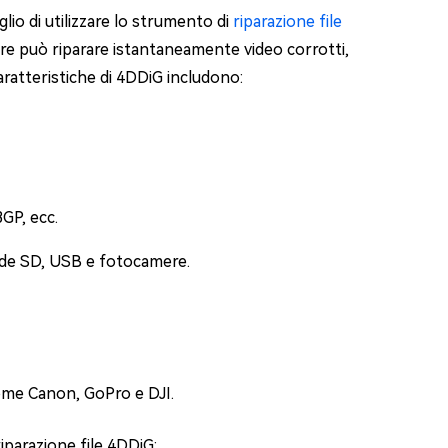
lio di utilizzare lo strumento di
riparazione file
re può riparare istantaneamente video corrotti,
caratteristiche di 4DDiG includono:
GP, ecc.
hede SD, USB e fotocamere.
ome Canon, GoPro e DJI.
iparazione file 4DDiG: