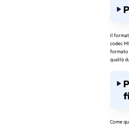
P
Il format
codec MP
formato 
qualità 
P
f
Come qual