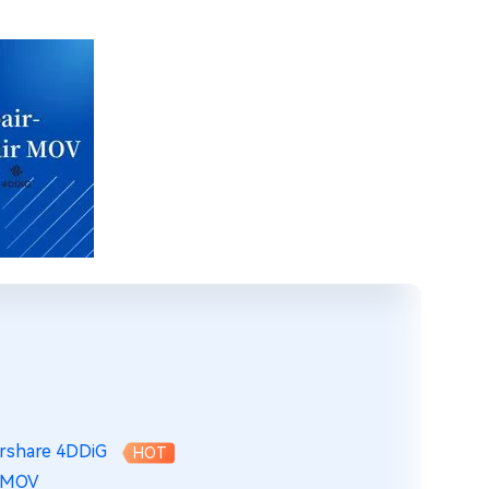
norshare 4DDiG
HOT
e MOV