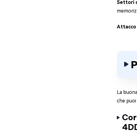
Settori 
memorizz
Attacco 
P
La buona 
che puoi
Cor
4D