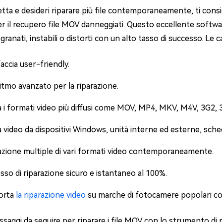
etta e desideri riparare più file contemporaneamente, ti consig
r il recupero file MOV danneggiati. Questo eccellente softwa
sgranati, instabili o distorti con un alto tasso di successo. Le 
accia user-friendly.
itmo avanzato per la riparazione.
a i formati video più diffusi come MOV, MP4, MKV, M4V, 3G2, 3
a video da dispositivi Windows, unità interne ed esterne, sc
azione multiple di vari formati video contemporaneamente.
sso di riparazione sicuro e istantaneo al 100%.
orta
la riparazione video
su marche di fotocamere popolari c
ssaggi da seguire per riparare i file MOV con lo strumento di r