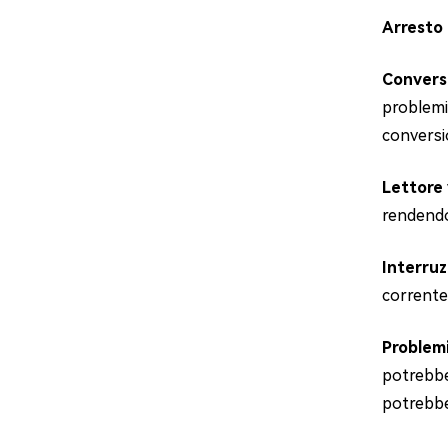
Arresto
Conversi
problemi 
conversi
Lettore 
rendendo 
Interruz
corrente 
Problemi
potrebbe
potrebbe 