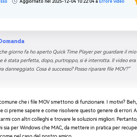
usso
Aggiornato nel 2025-12-04 10:22:04 a
Errore video
4DDiG Email Repair
NUOVO
11 Upgrade Checker
Ripara i file PST/OST di Outlook danneggiati
ratuito dell'aggiornamento di Windows 11
Domanda
che giorno fa ho aperto Quick Time Player per guardare il mio f
ne è stata perfetta, dopo, purtroppo, si è interrotta. Il video 
ra danneggiato. Cosa è successo? Posso riparare file MOV?”
comune che i file MOV smettono di funzionare. I motivi? Beh
e ci preme sapere e come risolvere questo genere di errori. A 
rmi con altri colleghi e trovare le soluzioni migliori. Pertanto,
ni sia per Windows che MAC, da mettere in pratica per recupe
, come nel caso del nostro amico.