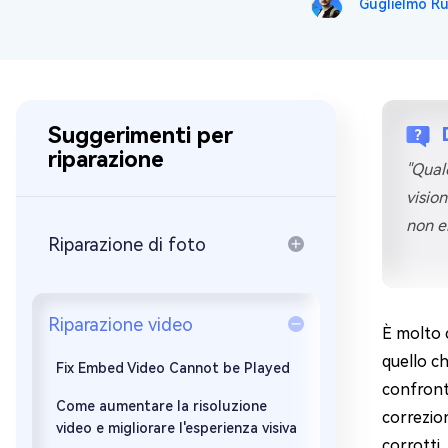
Guglielmo R
Windows 
Controllo g
Suggerimenti per
riparazione
"Qual
visio
non e
Riparazione di foto
Riparazione video
È molto 
quello ch
Fix Embed Video Cannot be Played
confronta
Come aumentare la risoluzione
correzio
video e migliorare l'esperienza visiva
corrotti