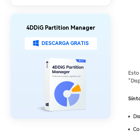
Update: 11 soluciones
4DDiG Partition Manager
DESCARGA GRATIS
Esto
“Disp
Sínt
Di
Co