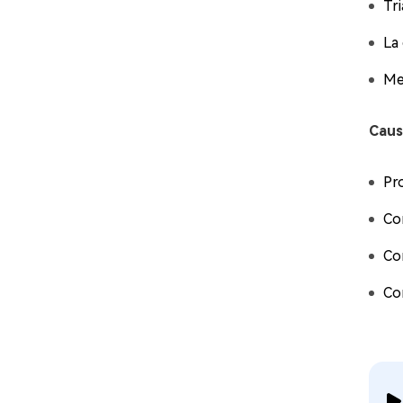
Tr
La
Me
Caus
Pr
Co
Co
Co