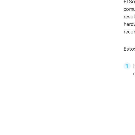
El S
comu
resol
hardw
reco
Estos