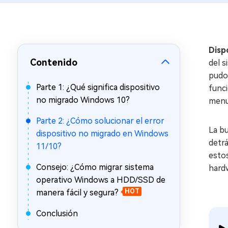
en minutos
Mac Boot Genius
Reparar problemas de Mac
gratis
Disp
Contenido
del s
pudo 
Parte 1: ¿Qué significa dispositivo
funci
no migrado Windows 10?
menud
Parte 2: ¿Cómo solucionar el error
La bu
dispositivo no migrado en Windows
detrá
11/10?
esto
Consejo: ¿Cómo migrar sistema
hard
operativo Windows a HDD/SSD de
manera fácil y segura?
HOT
Conclusión