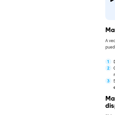
Man
A ve
pued
Man
dis