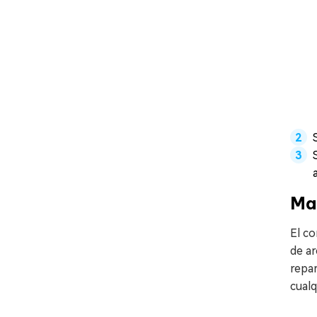
Ma
El c
de ar
repa
cual