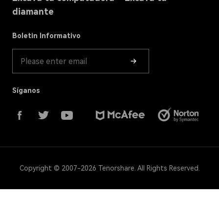
Política de Cookies(ACTUALIZADA)
Tienda
diamante
Recuperación de la Papelera
Guía de producto
Boletin Informativo
Síganos
Copyright © 2007-2026 Tenorshare. All Rights Reserved.