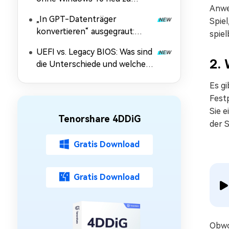
Anwe
installieren
„In GPT-Datenträger
Spiel
konvertieren“ ausgegraut:
spiel
Ursachen und Lösungen
UEFI vs. Legacy BIOS: Was sind
2.
die Unterschiede und welcher
Modus ist besser?
Es gi
Festp
Sie e
Tenorshare 4DDiG
der S
Gratis Download
Gratis Download
Obwo