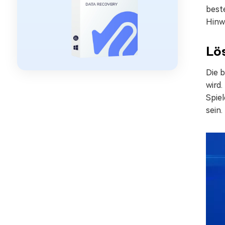
best
Hinw
Lös
Die 
wird
Spiel
sein.