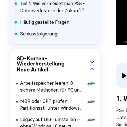
Teil 4. Wie vermeidet man PS4-
Datenverluste in der Zukunft?
Häufig gestellte Fragen
Schlussfolgerung:
SD-Karten-
Wiederherstellung
Neue Artikel
Arbeitsspeicher leeren: 8
sichere Methoden für PC und
Handy
1.
MBR oder GPT prüfen:
Partitionsstil unter Windows
PS4 b
11/10/7 und Linux
Daten
Legacy auf UEFI umstellen –
herausfinden
Sie 
ohne Windows 10 neu zu