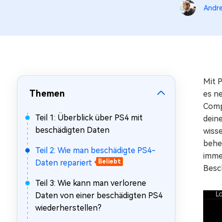
Mac Boot Genius
Andre
Mac-Probleme kostenlos
beheben
Mit 
Themen
es n
Comp
Teil 1: Überblick über PS4 mit
dein
beschädigten Daten
wisse
beheb
Teil 2: Wie man beschädigte PS4-
immer
Daten repariert
Beliebt
Besch
Teil 3: Wie kann man verlorene
Daten von einer beschädigten PS4
wiederherstellen?