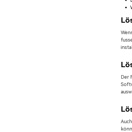
Lös
Wenn 
fusse
insta
Lös
Der F
Softw
auswä
Lös
Auch 
könn