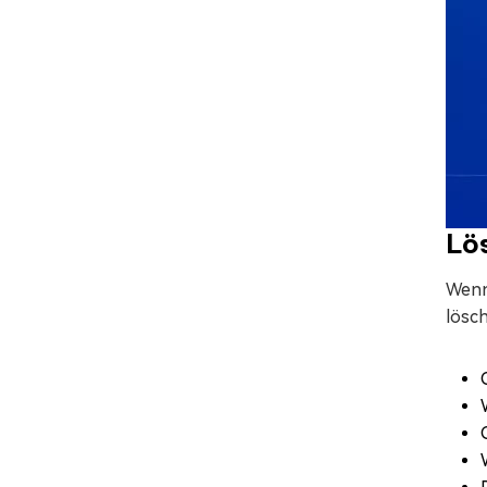
Lö
Wenn 
lösc