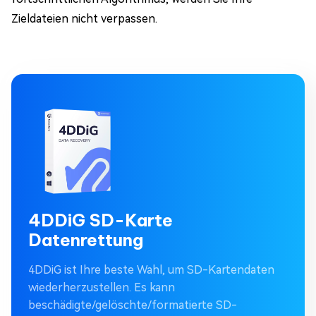
Zieldateien nicht verpassen.
4DDiG SD-Karte
Datenrettung
4DDiG ist Ihre beste Wahl, um SD-Kartendaten
wiederherzustellen. Es kann
beschädigte/gelöschte/formatierte SD-