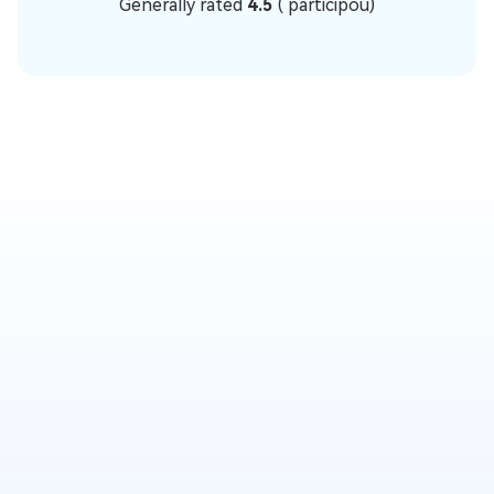
Generally rated
4.5
(
participou)