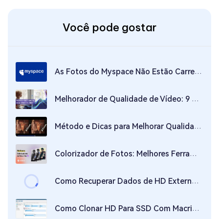
Você pode gostar
As Fotos do Myspace Não Estão Carregando? Como Recuperar Fotos do Myspace?
Melhorador de Qualidade de Vídeo: 9 Opções para Aprimorar Seus Vídeos em 2026
Método e Dicas para Melhorar Qualidade de Vídeo Online
Colorizador de Fotos: Melhores Ferramentas para Colorir Imagens
Como Recuperar Dados de HD Externo – Guia Completo para Restaurar Seus Arquivos
Como Clonar HD Para SSD Com Macrium Reflect Free?