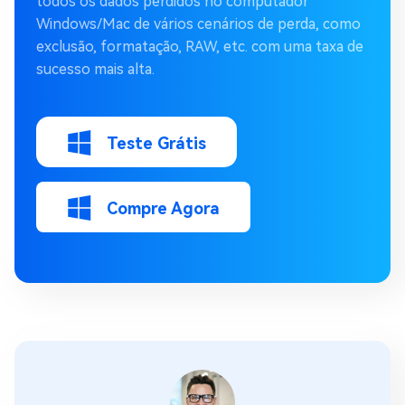
todos os dados perdidos no computador
Windows/Mac de vários cenários de perda, como
exclusão, formatação, RAW, etc. com uma taxa de
sucesso mais alta.
Teste Grátis
Compre Agora