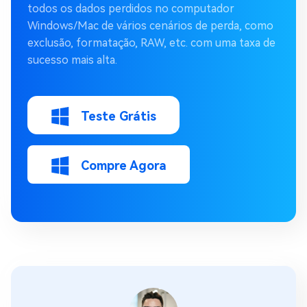
todos os dados perdidos no computador
Windows/Mac de vários cenários de perda, como
exclusão, formatação, RAW, etc. com uma taxa de
sucesso mais alta.
Teste Grátis
Compre Agora