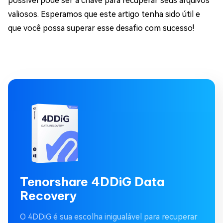
possível pode ser a chave para recuperar seus arquivos
valiosos. Esperamos que este artigo tenha sido útil e
que você possa superar esse desafio com sucesso!
Tenorshare 4DDiG Data
Recovery
O 4DDiG é sua escolha inigualável para recuperar