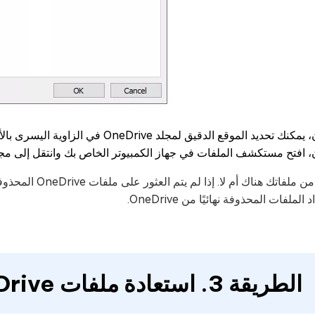
يمكنك تحديد الموقع الدقيق لمجلد OneDrive في الزاوية اليسرى بالأسفل.
 افتح مستكشف الملفات في جهاز الكمبيوتر الخاص بك وانتقل إلى مجلد OneDrive الذي حصلت عليه من الخطوات السا
تحقق من ملفاتك ه
الملفات المحذوفة نهائيًا من OneDrive.
الطريقة 3. استعادة ملفات OneDrive إلى وقت سابق