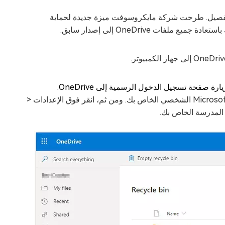
ادة ملفات OneDrive إلى وقت سابق بالتفصيل. طرحت شركة مايكروسوفت ميزة جديدة لحماية
ات OneDrive إلى إصدار سابق.
الآن، انقر فوق خيار الإعدادات لتسجيل الدخول باستخدام اشتراك Microsoft 365 الشخصي الخاص بك. ومن ثم، انقر فوق الإعدادات <