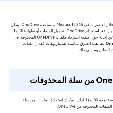
OneDrive هي خدمة سحابية من Microsoft يمكنك استخدامها مجانًا أو من خلال الاشتراك في Microsoft 365. بمساعدة OneDrive، يمكن
للمرء إجراء نسخ احتياطي للملفات ومزامنتها ومشاركتها في أي مكان وأي جهاز. عند استخدام OneDrive لتحميل الملفات أو نقلها، غالبًا ما
يتم حذف الملفات عن طريق الخطأ. في المنتدى، يبحث الكثير من الأشخاص عن إجابة حول كيفية استرداد ملفات OneDrive المحذوفة. في
. تعد هذه الطرق مناسبة لسيناريوهات فقدان ملفات
يحتوي OneDrive على سلة محذوفات مدمجة والتي ستحفظ الملفات المحذوفة لمدة 30 يومًا. لذلك، يمكنك استعادة الملفات من سلة