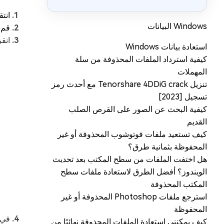
انتقل إلىe.live.com
Windows البيانات
قم بت
انق
استعادة بيانات Windows
كيفية استرداد الملفات المحذوفة من سلة
المهملات
تنزيل Tenorshare 4DDiG crack مع أحدث رمز
تسجيل [2023]
كيفية البحث عن الصور على القرص الصلب
القديم
كيف تستعيد ملفات فوتوشوب المحذوفة أو غير
المحفوظة بثمانية طرق؟
هل اختفت الملفات من سطح المكتب بعد تحديث
الويندوز؟ أفضل الطرق لاستعادة ملفات سطح
المكتب المحذوفة
استرجع ملفات Photoshop المحذوفة أو غير
المحفوظة
في 
كيف يمكنني استعادة الملفات المحذوفة نهائيًا من