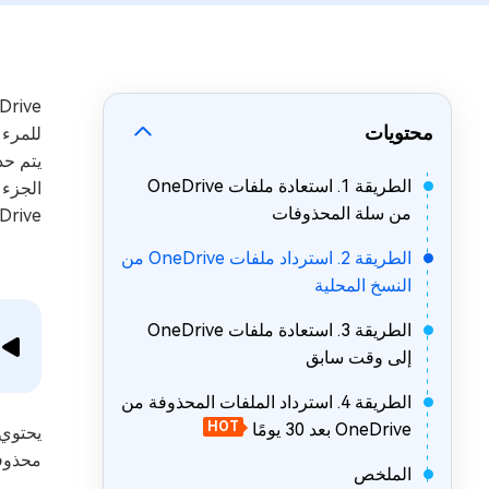
ail Repair
NEW
إصلاح ملفات Outlook PST/OST التالفة
DLL Fixer
محتويات
إصلاح أي أخطاء DLL على نظام التشغيل Windows
الطريقة 1. استعادة ملفات OneDrive
الجزء 
من سلة المحذوفات
OneDrive المختلفة، بما في ذلك الأخطاء البشرية وه
الطريقة 2. استرداد ملفات OneDrive من
النسخ المحلية
الطريقة 3. استعادة ملفات OneDrive
إلى وقت سابق
الطريقة 4. استرداد الملفات المحذوفة من
OneDrive بعد 30 يومًا
HOT
محذوفات OneDrive. اتبع جميع الخطوات المذكورة أدناه لبدء ع
الملخص