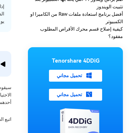
تثبيت الويندوز
أفضل برنامج استعادة ملفات Raw من الكاميرا او
يوم
الكمبيوتر
كيفية إصلاح قسم محرك الأقراص المطلوب
مفقود؟
Tenorshare 4DDiG
تحميل مجاني
تحميل مجاني
أحدهما
اتبع الخطوات الت