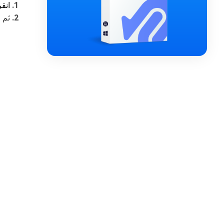
انقر ب
ثم 