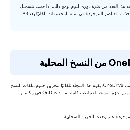
 يومًا، فسيتم حذفها تلقائيًا بعد هذا العدد من فترة دورة اليوم. ومع ذلك، إذا قمت بتسجيل
الدخول باستخدام حساب Microsoft الخاص بالمدرسة أو العمل، فسيتم حذف العناصر الموجودة في سلة المحذوفات تلقائيًا بعد 93
سيقوم OneDrive بإنشاء مجلد خاص على جهاز الكمبيوتر الخاص بك بنفس اسم OneDrive. يقوم هذا المجلد تلقائيًا بتخزين جميع ملفات النسخ
الاحتياطي مع مراقبتها في الوقت الفعلي. لذلك، هناك فائدتان للمستخدمين: سيتم تخزين نسخة احتياطية كاملة من OnDrive في مكانين.