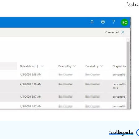
عادة".
ملحوظات: