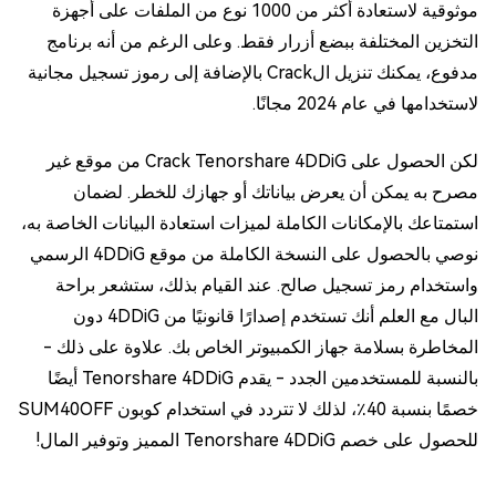
موثوقية لاستعادة أكثر من 1000 نوع من الملفات على أجهزة
التخزين المختلفة ببضع أزرار فقط. وعلى الرغم من أنه برنامج
مدفوع، يمكنك تنزيل الCrack بالإضافة إلى رموز تسجيل مجانية
لاستخدامها في عام 2024 مجانًا.
لكن الحصول على Crack Tenorshare 4DDiG من موقع غير
مصرح به يمكن أن يعرض بياناتك أو جهازك للخطر. لضمان
استمتاعك بالإمكانات الكاملة لميزات استعادة البيانات الخاصة به،
نوصي بالحصول على النسخة الكاملة من موقع 4DDiG الرسمي
واستخدام رمز تسجيل صالح. عند القيام بذلك، ستشعر براحة
البال مع العلم أنك تستخدم إصدارًا قانونيًا من 4DDiG دون
المخاطرة بسلامة جهاز الكمبيوتر الخاص بك. علاوة على ذلك -
بالنسبة للمستخدمين الجدد - يقدم Tenorshare 4DDiG أيضًا
خصمًا بنسبة 40٪، لذلك لا تتردد في استخدام كوبون SUM40OFF
للحصول على خصم Tenorshare 4DDiG المميز وتوفير المال!