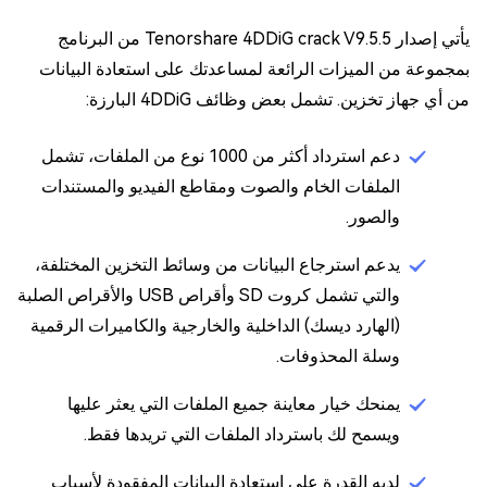
يأتي إصدار Tenorshare 4DDiG crack V9.5.5 من البرنامج
بمجموعة من الميزات الرائعة لمساعدتك على استعادة البيانات
من أي جهاز تخزين. تشمل بعض وظائف 4DDiG البارزة:
دعم استرداد أكثر من 1000 نوع من الملفات، تشمل
الملفات الخام والصوت ومقاطع الفيديو والمستندات
والصور.
يدعم استرجاع البيانات من وسائط التخزين المختلفة،
والتي تشمل كروت SD وأقراص USB والأقراص الصلبة
(الهارد ديسك) الداخلية والخارجية والكاميرات الرقمية
وسلة المحذوفات.
يمنحك خيار معاينة جميع الملفات التي يعثر عليها
ويسمح لك باسترداد الملفات التي تريدها فقط.
لديه القدرة على استعادة البيانات المفقودة لأسباب