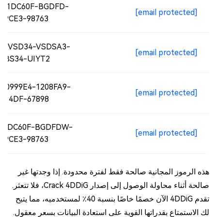
-1DC60F-BGDFD-
[email protected]
E9CE3-98763
3-CVSD34-VSDSA3-
[email protected]
DBS34-UIYT2
-0999E4-1208FA9-
[email protected]
214DF-67898
-1DC60F-BGDFDW-
[email protected]
E9CE3-98763
هذه الرموز المجانية صالحة فقط لفترة محدودة. إذا وجدتها غير
صالحة أثناء محاولة الوصول إلى إصدار Crack 4DDiG، فلا تتعثر.
تقدم 4DDiG الآن خصمًا خاصًا بنسبة 40٪ لمستخدميه، مما يتيح
لك الاستمتاع بقدراتها القوية على استعادة البيانات بسعر معقول.