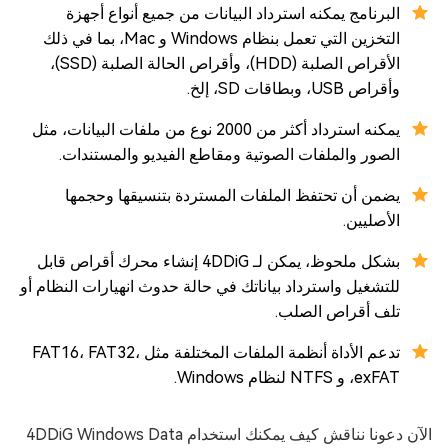
البرنامج يمكنه استرداد البيانات من جميع أنواع أجهزة
التخزين التي تعمل بنظام Windows و Mac، بما في ذلك
الأقراص الصلبة (HDD)، وأقراص الحالة الصلبة (SSD)،
وأقراص USB، وبطاقات SD، إلخ.
يمكنه استرداد أكثر من 2000 نوع من ملفات البيانات، مثل
الصور والملفات الصوتية ومقاطع الفيديو والمستندات.
يضمن أن تحتفظ الملفات المستردة بتنسيقها وحجمها
الأصليين.
بشكل ملحوظ، يمكن لـ 4DDiG إنشاء محرك أقراص قابل
للتشغيل واسترداد بياناتك في حالة حدوث انهيارات النظام أو
تلف أقراص الصلب.
تدعم الأداة أنظمة الملفات المختلفة مثل FAT16، FAT32،
exFAT، و NTFS لنظام Windows.
الآن دعونا نناقش كيف يمكنك استخدام 4DDiG Windows Data