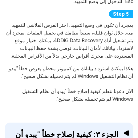
Esc" للدخول إلى وضع التمهيد.
بمجرد أن تكون في وضع التمهيد، اختر القرص الفلاشي للتمهيد
منه. خلال ثوان قليلة، سيبدأ نظامك في تحميل الملفات. بمجرد أن
يتم تشغيل أداة 4DDiG Data Recovery، يمكنك اختيار موقع
لاسترداد بياناتك. لأمان البيانات، نوصي بشدة حفظ البيانات
المستردة على محرك أقراص خارجي بدلاً من الأقراص المحلية.
هكذا يمكنك استرداد بياناتك من كمبيوتر محطم يعرض خطأ "يبدو
أن نظام التشغيل Windows لم يتم تحميله بشكل صحيح".
الآن دعونا نتعلم كيفية إصلاح خطأ "يبدو أن نظام التشغيل
Windows لم يتم تحميله بشكل صحيح".
الجزء ٣: كيفية إصلاح خطأ "يبدو أن