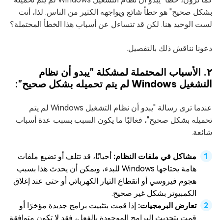
بشكل صحيح" هو خطأ شائع ويواجهه الكثير من الناس. لذا، أنت
لست الوحيد هنا. لكن قد تتساءل عن أسباب هذا الخطأ المحتملة؟
دعونا نناقش ذلك بالتفصيل.
٢. الأسباب المحتملة لمشكلة "يبدو أن نظام
التشغيل Windows لم يتم تحميله بشكل صحيح":
عندما ترى رسالة "يبدو أن نظام التشغيل Windows لم يتم
تحميله بشكل صحيح"، فغالبًا ما يكون السبب بسبب عدة أسباب
شائعة.
مشاكل في ملفات النظام:
أحيانًا، قد تتلف أو تضيع ملفات
هامة يحتاجها Windows للبدء، ويمكن أن يحدث هذا بسبب
هجوم فيروسي أو انقطاع التيار الكهربائي أو حتى عند إغلاق
الكمبيوتر بشكل غير صحيح.
تعارض البرمجيات:
إذا قمت بتثبيت برامج جديدة مؤخرًا أو
قمت بتحديث البرامج الموجودة بالفعل، فقد لا تكون متوافقة