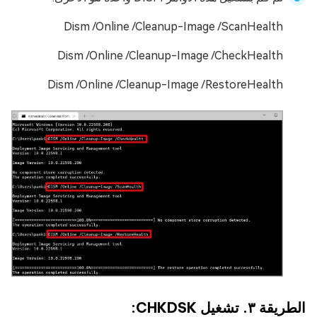
Dism /Online /Cleanup-Image /ScanHealth
Dism /Online /Cleanup-Image /CheckHealth
Dism /Online /Cleanup-Image /RestoreHealth
الطريقة ٣. تشغيل CHKDSK: