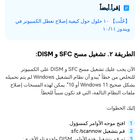
إقرأ أيضاً
【حُلّت】 ١٠ حلول حول كيفية إصلاح تعطل الكمبيوتر في
ويندوز ١٠/١١
الطريقة ٢. تشغيل مسح SFC و DISM:
الآن يجب عليك تشغيل مسح SFC و DISM على الكمبيوتر
للتخلص من خطأ "يبدو أن نظام التشغيل Windows لم يتم تحميله
بشكل صحيح Windows 11 أو 10". يمكن لهذه المسحات إصلاح
ملفات النظام التالفة، التي قد تكون سبباً للخطأ.
إليك الخطوات:
افتح موجه الأوامر كمسؤول.
قم بتشغيل sfc /scannow.
ثم قم بتشغيل هذه الأوامر DISM واحدة تلو الأخرى: