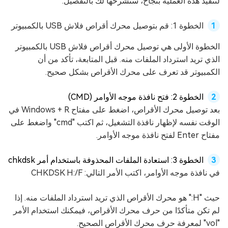
لتنفيذ هذه العملية بنجاح، سنشرحها لك بالتفصيل.
الخطوة 1: قم بتوصيل محرك أقراص فلاش USB بالكمبيوتر
الخطوة الأولى هي توصيل محرك أقراص فلاش USB بالكمبيوتر
الذي تريد استرداد الملفات منه. قبل المتابعة، تأكد من أن
الكمبيوتر قد تعرف على محرك الأقراص بشكل صحيح.
الخطوة 2: فتح نافذة موجه الأوامر (CMD)
بعد توصيل محرك الأقراص، اضغط على مفتاح Windows + R في
الوقت نفسه لإظهار نافذة التشغيل، ثم اكتب "cmd" واضغط على
مفتاح Enter لفتح نافذة موجه الأوامر.
الخطوة 3: استعادة الملفات المحذوفة باستخدام أمر chkdsk
في نافذة موجه الأوامر، اكتب الأمر التالي: CHKDSK H:/F
حيث "H:" هو محرك الأقراص الذي تريد استرداد الملفات منه. إذا
لم تكن متأكدًا من حرف محرك الأقراص، فيمكنك استخدام الأمر
"vol" لمعرفة حرف محرك الأقراص الصحيح.