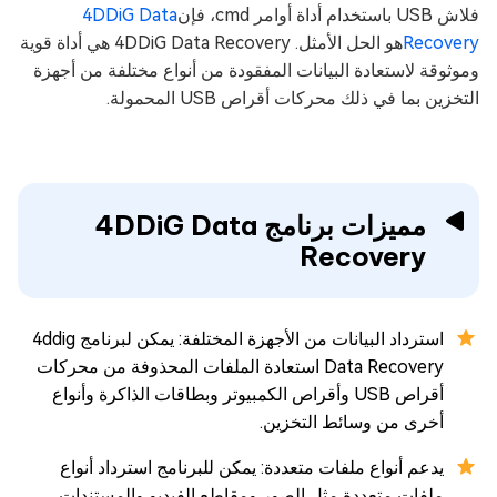
فلاش USB باستخدام أداة أوامر cmd، فإن
4DDiG Data
Recovery
هو الحل الأمثل. 4DDiG Data Recovery هي أداة قوية
وموثوقة لاستعادة البيانات المفقودة من أنواع مختلفة من أجهزة
التخزين بما في ذلك محركات أقراص USB المحمولة.
مميزات برنامج 4DDiG Data
Recovery
استرداد البيانات من الأجهزة المختلفة: يمكن لبرنامج 4ddig
Data Recovery استعادة الملفات المحذوفة من محركات
أقراص USB وأقراص الكمبيوتر وبطاقات الذاكرة وأنواع
أخرى من وسائط التخزين.
يدعم أنواع ملفات متعددة: يمكن للبرنامج استرداد أنواع
ملفات متعددة مثل الصور ومقاطع الفيديو والمستندات