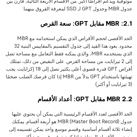
موثوقية ويدعم أقراصًا أكبر. من الأقسام الأربعة التالية، قارن بين
جدول MBR وجدول GPT لـ SSD لمعرفة الفروق بينهما:
2.1: MBR مقابل GPT: سعة القرص
الحد الأقصى لحجم الأقراص الذي يمكن استخدامه مع MBR
محدود. يعود هذا القيد إلى جدول التقسيم بالمقاييس البتية 32
الذي يستخدمه MBR، والذي يمكنه فقط التعامل مع مساحة تصل
إلى 2 تيرابايت من مساحة القرص. على النقيض من ذلك، تمتلك
أقراص GPT قدرة قصوى أعلى بكثير تصل إلى 18 إكزابايت. يجب
تهيئتها باستخدام GPT بدلاً من MBR إذا كان قرصك الصلب ضخمًا
(3 تيرابايت أو أكثر).
2.2 MBR مقابل GPT: أعداد الأقسام
الحد الأقصى لعدد الأقسام الرئيسية التي يمكن أن يحتوي عليها
جدول MBR (Master Boot Record) هو أربعة أقسام. يمكنك
إنشاء ثلاثة أقسام أساسية وقسم موسع واحد يمكن تقسيمه إلى
مزيد من الأقسام المنطقية إذا كنت ترغب في وجود أكثر من