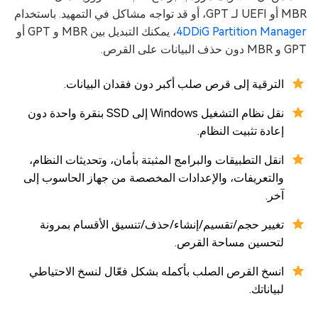
MBR أو UEFI لـ GPT، أو قد تواجه مشاكل في التمهيد. باستخدام
4DDiG Partition Manager
، يمكنك التبديل بين MBR و GPT أو
GPT و MBR دون حذف البيانات على القرص.
الترقية إلى قرص صلب أكبر دون فقدان البيانات.
نقل نظام التشغيل Windows إلى SSD بنقرة واحدة دون
إعادة تثبيت النظام.
انقل التطبيقات والبرامج المثبتة بأمان، وتحديثات النظام،
والتعريفات، والإعدادات المخصصة من جهاز الحاسوب إلى
آخر.
تغيير حجم/تقسيم/إنشاء/حذف/تنسيق الأقسام بمرونة
لتحسين مساحة القرص.
انسخ القرص الصلب بأكمله بشكل فعّال لنسخ الاحتياطي
لبياناتك.