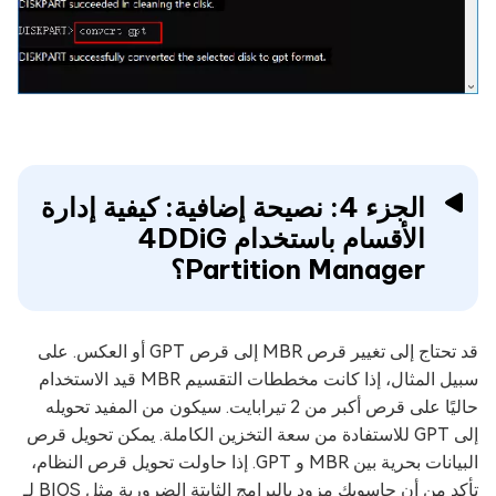
الجزء 4: نصيحة إضافية: كيفية إدارة
الأقسام باستخدام 4DDiG
Partition Manager؟
قد تحتاج إلى تغيير قرص MBR إلى قرص GPT أو العكس. على
سبيل المثال، إذا كانت مخططات التقسيم MBR قيد الاستخدام
حاليًا على قرص أكبر من 2 تيرابايت. سيكون من المفيد تحويله
إلى GPT للاستفادة من سعة التخزين الكاملة. يمكن تحويل قرص
البيانات بحرية بين MBR و GPT. إذا حاولت تحويل قرص النظام،
تأكد من أن حاسوبك مزود بالبرامج الثابتة الضرورية مثل BIOS لـ