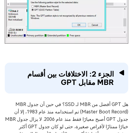
الجزء 2: الاختلافات بين أقسام
MBR مقابل GPT
هل GPT أفضل من MBR لـ SSD؟ في حين أن جدول MBR
(Master Boot Record) تم استخدامه منذ عام 1983، إلا أن
جدول GPT أصبح معيارًا فقط منذ عام 2006. لا يزال جدول MBR
خيارًا ممتازًا لأقراص صغيرة، حتى لو كان جدول GPT أكثر