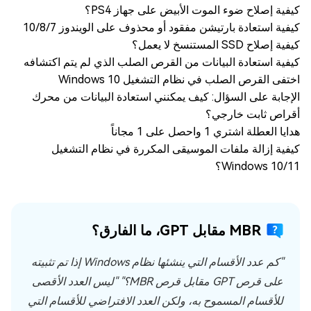
كيفية إصلاح ضوء الموت الأبيض على جهاز PS4؟
كيفية استعادة بارتيشن مفقود أو محذوف على الويندوز 10/8/7
كيفية إصلاح SSD المستنسخ لا يعمل؟
كيفية استعادة البيانات من القرص الصلب الذي لم يتم اكتشافه
اختفى القرص الصلب في نظام التشغيل Windows 10
الإجابة على السؤال: كيف يمكنني استعادة البيانات من محرك
أقراص ثابت خارجي؟
هدايا العطلة اشتري 1 واحصل على 1 مجاناً
كيفية إزالة ملفات الموسيقى المكررة في نظام التشغيل
Windows 10/11؟
MBR مقابل GPT، ما الفارق؟
"كم عدد الأقسام التي ينشئها نظام Windows إذا تم تثبيته
على قرص GPT مقابل قرص MBR؟" "ليس العدد الأقصى
للأقسام المسموح به، ولكن العدد الافتراضي للأقسام التي