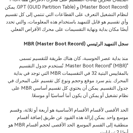
(Master Boot Record) و GPT (GUID Partition Table). يمكن
لنظام التشغيل التعرف على القطاعات التي تنتمي إلى كل تقسيم
وأي تقسيم هو قابل للتمهيد باستخدام هذه المعلومات، والتي تحدد
أيضًا مكان بداية ونهاية التقسيمات على محرك الأقراص الفعلي.
سجل التمهيد الرئيسي MBR (Master Boot Record)
منذ بداية عصر الحوسبة، كان هناك طريقة للتقسيم تسمى
"Master Boot Record" (MBR). تُستخدم جدول التقسيم
بالمقاييس البتية 32 في التقسيمات MBR التي توجد في بداية
المحرك. يتم سرد موقع وحجم ونوع كل تقسيم على المحرك في
جدول التقسيم. يمكن أن يحتوي كل تقسيم أساسي MBR على
نظام تشغيل أو يمكن أن يكون أما أساسيًا أو موسعًا.
الحد الأقصى لأقسام الأقسام الأساسية هو أربعة أو ثلاثة، وقسم
موسع واحد. يمكن إزالة هذه القيود عن طريق إضافة أقسام
منطقية إلى القسم الموسع. الحد الأقصى لحجم أقسام MBR هو
أيضًا 2 تيرابايت.