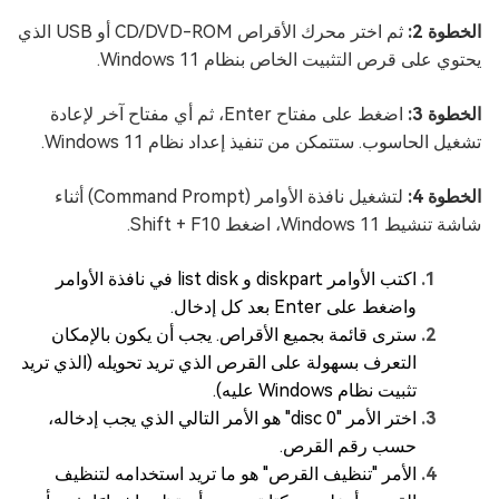
الخطوة 2:
ثم اختر محرك الأقراص CD/DVD-ROM أو USB الذي
يحتوي على قرص التثبيت الخاص بنظام Windows 11.
الخطوة 3:
اضغط على مفتاح Enter، ثم أي مفتاح آخر لإعادة
تشغيل الحاسوب. ستتمكن من تنفيذ إعداد نظام Windows 11.
الخطوة 4:
لتشغيل نافذة الأوامر (Command Prompt) أثناء
شاشة تنشيط Windows 11، اضغط Shift + F10.
اكتب الأوامر diskpart و list disk في نافذة الأوامر
واضغط على Enter بعد كل إدخال.
سترى قائمة بجميع الأقراص. يجب أن يكون بالإمكان
التعرف بسهولة على القرص الذي تريد تحويله (الذي تريد
تثبيت نظام Windows عليه).
اختر الأمر "disc 0" هو الأمر التالي الذي يجب إدخاله،
حسب رقم القرص.
الأمر "تنظيف القرص" هو ما تريد استخدامه لتنظيف