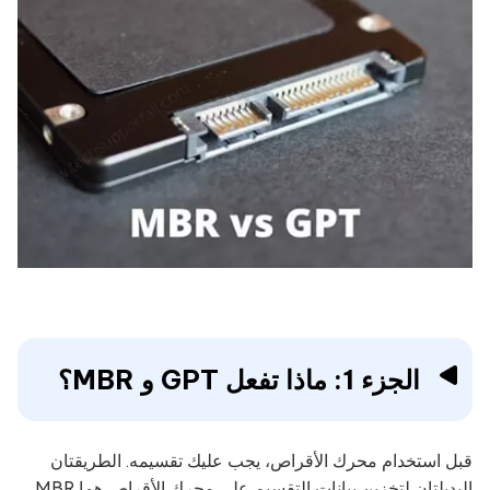
الجزء 1: ماذا تفعل GPT و MBR؟
قبل استخدام محرك الأقراص، يجب عليك تقسيمه. الطريقتان
البديلتان لتخزين بيانات التقسيم على محرك الأقراص هما MBR