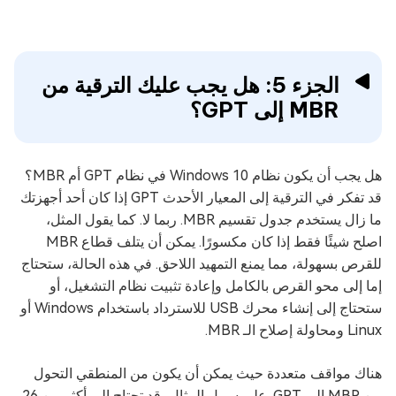
الجزء 5: هل يجب عليك الترقية من
MBR إلى GPT؟
هل يجب أن يكون نظام Windows 10 في نظام GPT أم MBR؟
قد تفكر في الترقية إلى المعيار الأحدث GPT إذا كان أحد أجهزتك
ما زال يستخدم جدول تقسيم MBR. ربما لا. كما يقول المثل،
اصلح شيئًا فقط إذا كان مكسورًا. يمكن أن يتلف قطاع MBR
للقرص بسهولة، مما يمنع التمهيد اللاحق. في هذه الحالة، ستحتاج
إما إلى محو القرص بالكامل وإعادة تثبيت نظام التشغيل، أو
ستحتاج إلى إنشاء محرك USB للاسترداد باستخدام Windows أو
Linux ومحاولة إصلاح الـ MBR.
هناك مواقف متعددة حيث يمكن أن يكون من المنطقي التحول
من MBR إلى GPT. على سبيل المثال، قد تحتاج إلى أكثر من 26