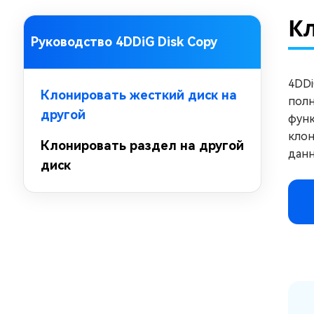
за минуты
К
Mac Boot Genius
Руководство 4DDiG Disk Copy
Устранение проблем с Mac за
минуты
4DDi
Клонировать жесткий диск на
полн
другой
функ
клон
Клонировать раздел на другой
данн
диск