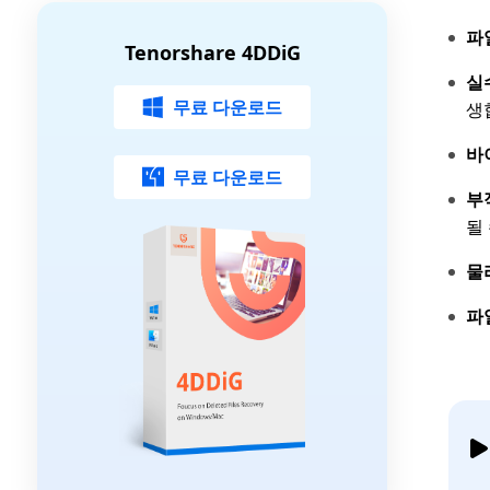
파
Tenorshare 4DDiG
실
무료 다운로드
생
바
무료 다운로드
부
될
물
파