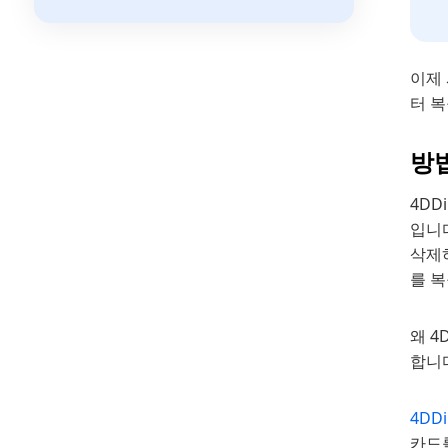
이제
터 복
방법
4DD
입니
삭제하
를 
왜 4
합니
4DDi
카드