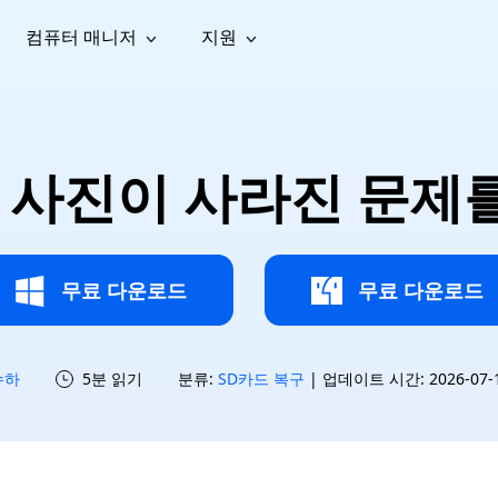
컴퓨터 매니저
지원
능
소셜 미디어
복구 도구
온라
iOS26
one 데이터 복구
Android 데이터 복구
iPhone/iPad 데이터 복구
손실된 Android 데이터 복구
AI
가이드
동영상
사진 복
문서 복
e File Deleter
Dll Fixer
내 사진이 사라진 문제
tsApp 데이터 복구
LINE 데이터 복구
이드 센터
복구
구
구
검색 및 삭제
Windows DLL 오류 수정
sApp 메시지 복구
백업 없이 LINE 채팅 복구
브랜드 리뉴얼
법 가이드
are Cleamio
Email Repair
영상 화
사진 화
오디오
& 해결 방법
화 및 정밀 클린
손상된 PST/OST 파일 복구
질 높이
질 높이
AI
AI
복구
기
기
무료 다운로드
무료 다운로드
수하
5분 읽기
분류:
SD카드 복구
| 업데이트 시간: 2026-07-15