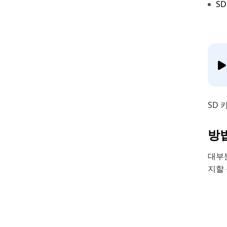
S
SD 
방법
대부
지할