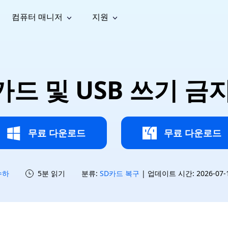
컴퓨터 매니저
지원
능
소셜 미디어
복구 도구
온라
iOS26
one 데이터 복구
Android 데이터 복구
iPhone/iPad 데이터 복구
손실된 Android 데이터 복구
AI
가이드
동영상
사진 복
문서 복
e File Deleter
Dll Fixer
드 및 USB 쓰기 금
tsApp 데이터 복구
LINE 데이터 복구
이드 센터
복구
구
구
검색 및 삭제
Windows DLL 오류 수정
sApp 메시지 복구
백업 없이 LINE 채팅 복구
브랜드 리뉴얼
법 가이드
are Cleamio
Email Repair
영상 화
사진 화
오디오
& 해결 방법
화 및 정밀 클린
손상된 PST/OST 파일 복구
질 높이
질 높이
AI
AI
복구
기
기
무료 다운로드
무료 다운로드
수하
5분 읽기
분류:
SD카드 복구
| 업데이트 시간: 2026-07-15