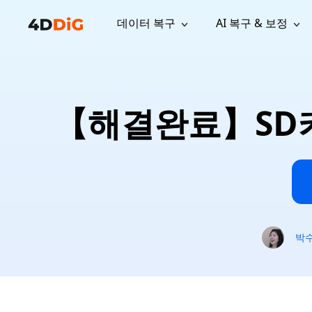
데이터 복구
AI 복구 & 보정
윈도우 관리 도구
지원
컴퓨터 정리 도구
자료
기
iPh
Windows 데이터 복구
손실된 
윈도우에서 삭제된 파일 복구
지원 센터
사용자 
Partition Manager
Duplicat
【해결완료】SD카
Wha
가이드, 라이선스, 문의
사용자 가
Windows용 간편 디스크 관리
중복 파일 
프로
무료
What
구독 업데이트
사용 방
Disk Copy
Tenorsh
Update
최신 업데이트
모든 팁 
디스크 또는 파티션 복제
Mac 최적
Mac 데이터 복구
macOS에서 삭제된 파일 복구
문의하기
NEW
4DDiG File Repair
Windows Backup
AI 기반 파일 복구 및 보정 >>
컴퓨터 데이터 안전 백업
프로
무료
시스템 복구
박
Windows Boot Genius
Windows 문제를 몇 분 내 해결
Mac Boot Genius
Mac 문제 무료 복구