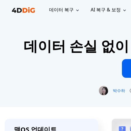
데이터 복구
AI 복구 & 보정
윈도우 관리 도구
지원
컴퓨터 정리 도구
자료
기
iPh
Windows 데이터 복구
손실된 
데이터 손실 없이
윈도우에서 삭제된 파일 복구
지원 센터
사용자 
Partition Manager
Duplicat
Wha
가이드, 라이선스, 문의
사용자 가
Windows용 간편 디스크 관리
중복 파일 
프로
무료
What
구독 업데이트
사용 방
Disk Copy
Tenorsh
Update
최신 업데이트
모든 팁 
디스크 또는 파티션 복제
Mac 최적
Mac 데이터 복구
macOS에서 삭제된 파일 복구
문의하기
NEW
4DDiG File Repair
Windows Backup
AI 기반 파일 복구 및 보정 >>
컴퓨터 데이터 안전 백업
프로
무료
박수하
시스템 복구
Windows Boot Genius
Windows 문제를 몇 분 내 해결
Mac Boot Genius
맥OS 업데이트
Mac 문제 무료 복구