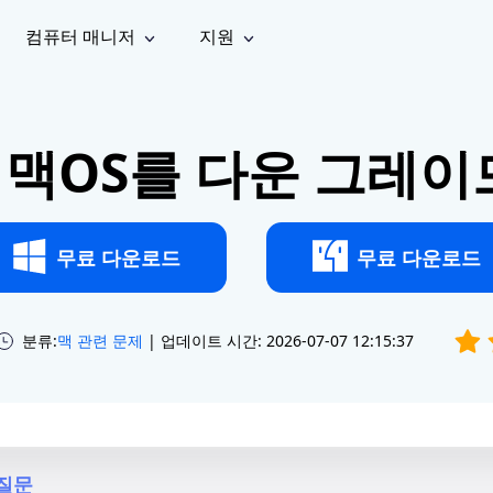
컴퓨터 매니저
지원
능
소셜 미디어
복구 도구
온라
iOS26
one 데이터 복구
Android 데이터 복구
iPhone/iPad 데이터 복구
손실된 Android 데이터 복구
 맥OS를 다운 그레이
AI
가이드
동영상
사진 복
문서 복
e File Deleter
Dll Fixer
tsApp 데이터 복구
LINE 데이터 복구
이드 센터
복구
구
구
검색 및 삭제
Windows DLL 오류 수정
sApp 메시지 복구
백업 없이 LINE 채팅 복구
브랜드 리뉴얼
법 가이드
are Cleamio
Email Repair
영상 화
사진 화
오디오
& 해결 방법
화 및 정밀 클린
손상된 PST/OST 파일 복구
질 높이
질 높이
무료 다운로드
무료 다운로드
AI
AI
복구
기
기
분류:
맥 관련 문제
| 업데이트 시간: 2026-07-07 12:15:37
질문