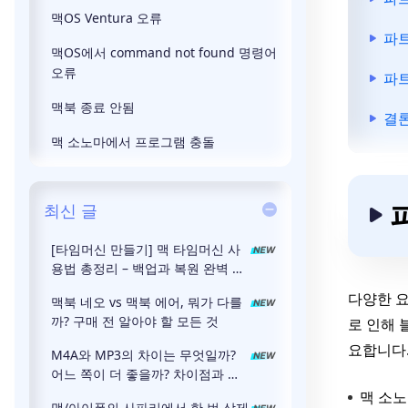
맥OS Ventura 오류
파트
맥OS에서 command not found 명령어
오류
파트
맥북 종료 안됨
결
맥 소노마에서 프로그램 충돌
최신 글
[타임머신 만들기] 맥 타임머신 사
용법 총정리 – 백업과 복원 완벽 가
이드
다양한 요
맥북 네오 vs 맥북 에어, 뭐가 다를
까? 구매 전 알아야 할 모든 것
로 인해 
요합니다.
M4A와 MP3의 차이는 무엇일까?
어느 쪽이 더 좋을까? 차이점과 장
점을 철저히 해설!
맥 소노
맥/아이폰의 사파리에서 한 번 삭제