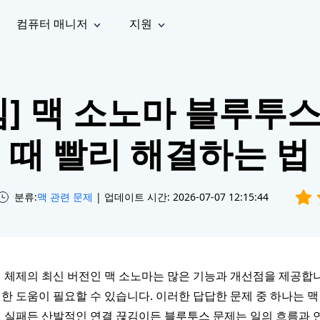
컴퓨터 매니저
지원
능
소셜 미디어
복구 도구
온라
iOS26
one 데이터 복구
Android 데이터 복구
iPhone/iPad 데이터 복구
손실된 Android 데이터 복구
김] 맥 소노마 블루투
AI
가이드
동영상
사진 복
문서 복
e File Deleter
Dll Fixer
tsApp 데이터 복구
LINE 데이터 복구
이드 센터
복구
구
구
검색 및 삭제
Windows DLL 오류 수정
sApp 메시지 복구
백업 없이 LINE 채팅 복구
때 빨리 해결하는 법
브랜드 리뉴얼
법 가이드
are Cleamio
Email Repair
영상 화
사진 화
오디오
& 해결 방법
화 및 정밀 클린
손상된 PST/OST 파일 복구
질 높이
질 높이
AI
AI
복구
기
기
분류:
맥 관련 문제
| 업데이트 시간: 2026-07-07 12:15:44
 체제의 최신 버전인 맥 소노마는 많은 기능과 개선점을 제공합
한 도움이 필요할 수 있습니다. 이러한 답답한 문제 중 하나는 
 실패든 산발적인 연결 끊김이든 블루투스 문제는 일의 흐름과 