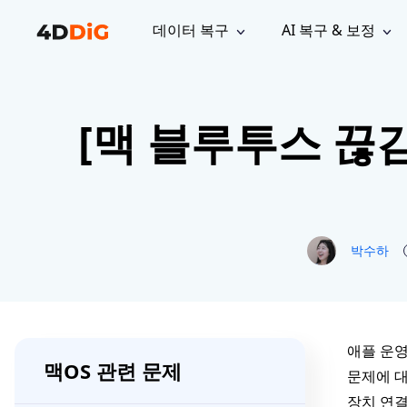
데이터 복구
AI 복구 & 보정
윈도우 관리 도구
지원
컴퓨터 정리 도구
자료
기
iPh
Windows 데이터 복구
손실된 
[맥 블루투스 끊
윈도우에서 삭제된 파일 복구
지원 센터
사용자 
Partition Manager
Duplicat
Wha
가이드, 라이선스, 문의
사용자 가
Windows용 간편 디스크 관리
중복 파일 
프로
무료
What
구독 업데이트
사용 방
Disk Copy
Tenorsh
Update
최신 업데이트
모든 팁 
디스크 또는 파티션 복제
Mac 최적
Mac 데이터 복구
macOS에서 삭제된 파일 복구
문의하기
NEW
4DDiG File Repair
Windows Backup
박수하
AI 기반 파일 복구 및 보정 >>
컴퓨터 데이터 안전 백업
프로
무료
시스템 복구
Windows Boot Genius
Windows 문제를 몇 분 내 해결
애플 운영
맥OS 관련 문제
문제에 대
Mac Boot Genius
Mac 문제 무료 복구
장치 연결