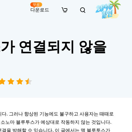
무료
다운로드
New
인 무료 복구
자료
자료
AI 이미지 스타일 변환
스가 연결되지 않을
· 윈도우 11 우회 설치
· SD 카드 복구
· 외장하드 복구
· 중복 파일 찾기 (Win)
온라인 동영상 복구
· AI 3D 액션 피규어 프롬프트
· 하드 디스크 복사
· USB 복구
· 파티션 복구
· 중복 파일 찾기 (Mac)
온라인 사진 복구
· 시네마틱 AI 이미지 프롬프트
· C 드라이브 확장
· 한글 파일 복구
· 오피스 파일 복구
· 디스크 공간 확보 (Win)
온라인 문서 복구
· 애니메이션 실사 변환 프롬프트
· MBR GPT 변환
· 사진 복구
· 동영상 복구
· Mac 저장 공간 최적화
온라인 오디오 복구
· AI 애니메이션 인물 프롬프트
· AI 벽돌 스타일 사진 프롬프트
니다. 그러나 향상된 기능에도 불구하고 사용자는 때때로
맥 소노마 블루투스가 예상대로 작동하지 않는 것입니다.
연결을 방해할 수 있습니다. 이 글에서는 맥 블루투스가