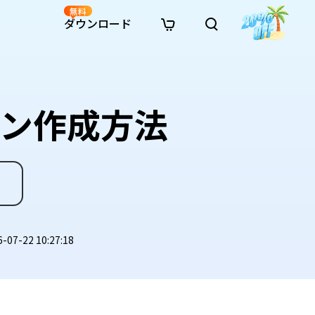
無料
ダウンロード
新着
イン修復
リソース
リソース
AI画像スタイル変換
· Win11制限を回避
· SDカード復元
· HDDデータ復元
· 重複検索（Win）
イン動画修復
· AI 3Dアクションフィギュアプロンプト
ーン作成方法
· ハードディスクをクローン
· USBデータ復元
· ゴミ箱復元
· 重複検索（Mac）
イン写真修復
· シネマ風AI画像プロンプト
· Cドライブを拡張
· ファイル復元
· エクセル復元
· ディスク容量を解放
インファイル修復
· アニメ実写化プロンプト
· MBRをGPTに変換
· 写真復元
· 動画復元
· Macストレージを整理
イン音声修復
· AIアニメポートレートプロンプト
· AIレゴ風写真プロンプト
7-22 10:27:18