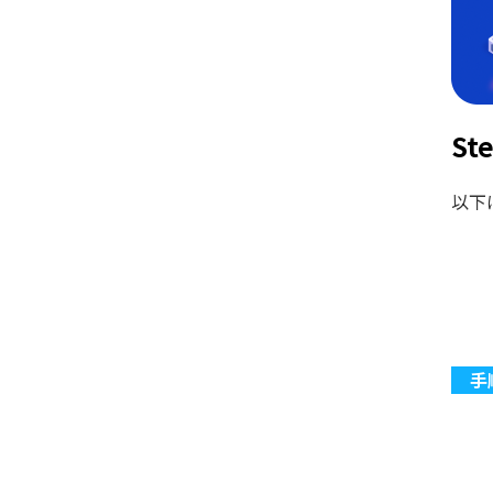
St
以下は