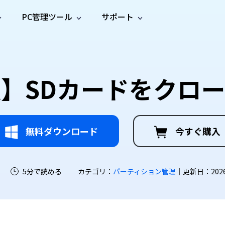
PC管理ツール
サポート
プ
ソーシャルメディア
修復ツール
無料オンラ
iOS26
one データ復元
Android データ復元
ne／iPadのデータを復元
Androidのデータを復元
AI
オンラ
ーガイド
ドキュ
e File Deleter
Dll Fixer
】SDカードをクロ
動画修
写真修
オンラ
tsApp データ復元
LINE データ復元
ガイドセンター
メント
イルを検出・削除
WindowsのDLLエラーを修復
復
復
オンラ
tsAppのデータを復元
LINEのデータを復元
修復
新製
ガイド
are Cleamio
Email Repair
品
オンラ
対処法
底クリーンアップ＆最適化
破損したPST/OSTファイルを修復
音声修
動画高
写真高
AI
AI
復
画質化
画質化
無料ダウンロード
今すぐ購入
5分で読める
カテゴリ：
パーティション管理
｜更新日：2026-0