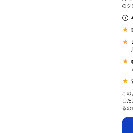
のク
この
した
るの