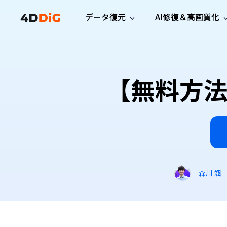
データ復元
AI修復＆高画質化
Windows管理
サポート
PCクリーンアッ
リソース
機能
iPh
Windows データ復元
iPho
Windowsで削除したファイルを復元
サポートセンター
ユーザ
Partition Manager
Duplicat
【無料方法
Wha
ガイド・お問い合わせ
ユーザー
Windows向けディスク管理ツール
重複ファ
プロ版
無料版
Wha
サブスク更新情報
使い方
Disk Copy
Tenorsh
最新版
最新のお知らせ
ヒントと
ディスクをクローン
Macを徹
Mac データ復元
macOSで削除したファイルを復元
お問い合わせ
新製品
4DDiG File Repair
Windows Backup
AIによるファイル修復と高画質化>>
データ保護向けPCバックアップ
プロ版
無料版
システム修復
森川 颯
Windows Boot Genius
Windowsの問題を数分で修復
Mac Boot Genius
Macの問題を無料で修復