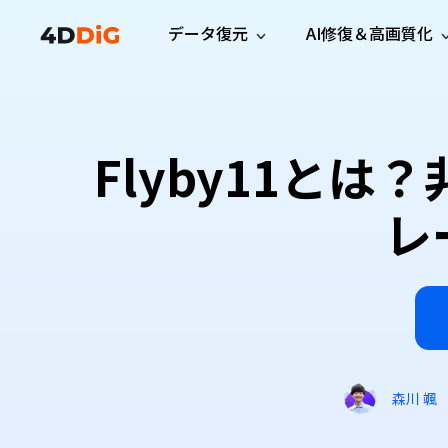
データ復元
AI修復＆高画質化
Windows管理
サポート
PCクリーンアッ
リソース
機能
iPh
Windows データ復元
iPho
Windowsで削除したファイルを復元
サポートセンター
ユーザ
Partition Manager
Duplicat
Flyby11とは
Wha
ガイド・お問い合わせ
ユーザー
Windows向けディスク管理ツール
重複ファ
プロ版
無料版
Wha
サブスク更新情報
使い方
Disk Copy
Tenorsh
レ
最新版
最新のお知らせ
ヒントと
ディスクをクローン
Macを徹
Mac データ復元
macOSで削除したファイルを復元
お問い合わせ
新製品
4DDiG File Repair
Windows Backup
AIによるファイル修復と高画質化>>
データ保護向けPCバックアップ
プロ版
無料版
システム修復
Windows Boot Genius
Windowsの問題を数分で修復
森川 颯
Mac Boot Genius
Macの問題を無料で修復