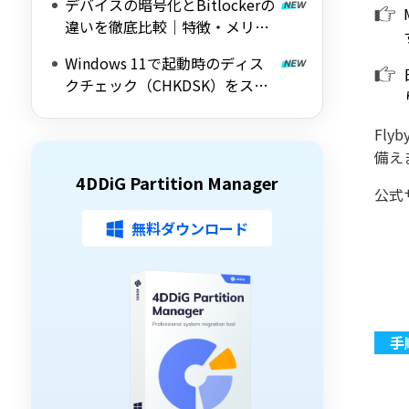
デバイスの暗号化とBitlockerの
ールを紹介
違いを徹底比較｜特徴・メリッ
ト・デメリットをわかりやすく
Windows 11で起動時のディス
解説
クチェック（CHKDSK）をスキ
ップする方法を詳しく解説
Fly
備え
4DDiG Partition Manager
公式
無料ダウンロード