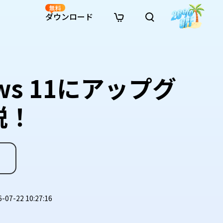
無料
ダウンロード
新着
イン修復
リソース
リソース
AI画像スタイル変換
· Win11制限を回避
· SDカード復元
· HDDデータ復元
· 重複検索（Win）
イン動画修復
· AI 3Dアクションフィギュアプロンプト
ws 11にアップグ
· ハードディスクをクローン
· USBデータ復元
· ゴミ箱復元
· 重複検索（Mac）
イン写真修復
· シネマ風AI画像プロンプト
· Cドライブを拡張
· ファイル復元
· エクセル復元
· ディスク容量を解放
インファイル修復
· アニメ実写化プロンプト
· MBRをGPTに変換
· 写真復元
· 動画復元
· Macストレージを整理
説！
イン音声修復
· AIアニメポートレートプロンプト
· AIレゴ風写真プロンプト
7-22 10:27:16