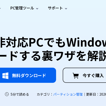
PC管理ツール
サポート
プ
ソーシャルメディア
修復ツール
無料オンラ
iOS26
one データ復元
Android データ復元
ne／iPadのデータを復元
Androidのデータを復元
AI
オンラ
ーガイド
ドキュ
e File Deleter
Dll Fixer
？非対応PCでもWindo
動画修
写真修
オンラ
tsApp データ復元
LINE データ復元
ガイドセンター
メント
イルを検出・削除
WindowsのDLLエラーを修復
復
復
オンラ
tsAppのデータを復元
LINEのデータを復元
修復
新製
ガイド
are Cleamio
Email Repair
ードする裏ワザを解
品
オンラ
対処法
底クリーンアップ＆最適化
破損したPST/OSTファイルを修復
音声修
動画高
写真高
AI
AI
復
画質化
画質化
無料ダウンロード
今すぐ購入
5分で読める
カテゴリ：
パーティション管理
｜更新日：2026-0