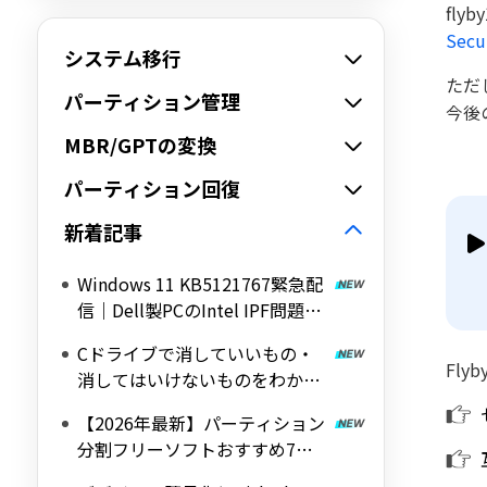
fl
Sec
システム移行
ただ
パーティション管理
今後
MBR/GPTの変換
パーティション回復
新着記事
Windows 11 KB5121767緊急配
信｜Dell製PCのIntel IPF問題を
修正する帯域外（OOB）アップ
Cドライブで消していいもの・
デート
Fl
消してはいけないものをわかり
やすく解説
【2026年最新】パーティション
分割フリーソフトおすすめ7選
｜Windows 11/10対応の無料ツ