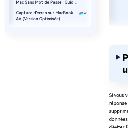
Mac Sans Mot de Passe : Guide
Complet 2026
Capture d'écran sur MacBook
Air (Version Optimisée)
P
u
Si vous v
réponse e
suppriman
données 
d'éviter 