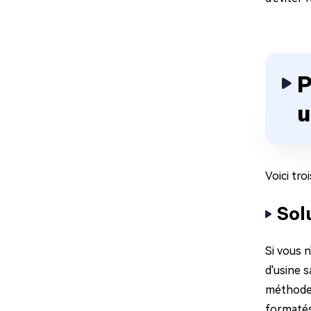
P
u
Voici tr
Sol
Si vous 
d'usine s
méthode l
formatés