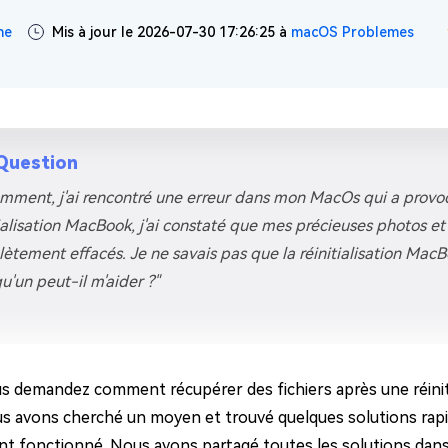
ues minutes
ne
Mis à jour le 2026-07-30 17:26:25 à
macOS Problemes
ot Genius
les problèmes Mac
ment
Question
mment, j'ai rencontré une erreur dans mon MacOs qui a provo
tialisation MacBook, j'ai constaté que mes précieuses photos e
ètement effacés. Je ne savais pas que la réinitialisation Mac
u'un peut-il m'aider ?"
s demandez comment récupérer des fichiers après une réinitia
us avons cherché un moyen et trouvé quelques solutions rapid
nt fonctionné. Nous avons partagé toutes les solutions dans c