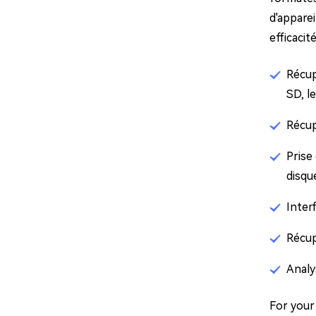
d'apparei
efficaci
Récup
SD, l
Récup
Prise
disqu
Interf
Récup
Analy
For your