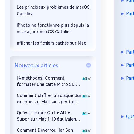
Par
Les principaux problèmes de macOS
Par
Catalina
iPhoto ne fonctionne plus depuis la
mise à jour macOS Catalina
afficher les fichiers cachés sur Mac
Par
Nouveaux articles
Par
Par
[4 méthodes] Comment
formater une carte Micro SD en
FAT32 sur Mac ?
Comment chiffrer un disque dur
externe sur Mac sans perdre
ses données ?
Qu’est-ce que Ctrl + Alt +
Que
Suppr sur Mac ? 10 équivalents
à connaître !
Comment Déverrouiller Son