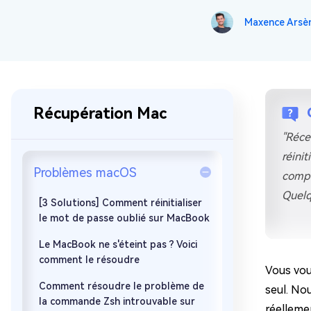
sur Windows
en quelq
Maxence Arsè
4DDiG Email Repair
Mac Bo
Réparer les fichiers PST/OST
Réparer 
corrompus
gratuite
Récupération Mac
"Réce
réini
Problèmes macOS
compl
Quelq
[3 Solutions] Comment réinitialiser
le mot de passe oublié sur MacBook
Le MacBook ne s'éteint pas ? Voici
comment le résoudre
Vous vou
Comment résoudre le problème de
seul. No
la commande Zsh introuvable sur
réelleme