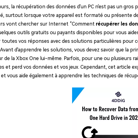
ues minutes
urs, la récupération des données d'un PC n'est pas un gros pro
ot Genius
é, surtout lorsque votre appareil est formaté ou présente d
les problèmes Mac
eurs vont chercher sur Internet “Comment
récupérer les do
ment
quelques outils gratuits ou payants disponibles pour vous aid
r toutes vos réponses avec des solutions particulières po
Avant d'apprendre les solutions, vous devez savoir que la pri
ur de la Xbox One lui-même. Parfois, pour une ou plusieurs ra
s et perd vos données et vos jeux. Cependant, cet article ex
et vous aide également à apprendre les techniques de récupé