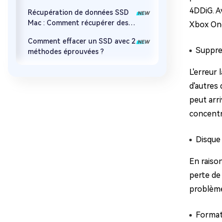
4DDiG. A
Récupération de données SSD
Mac : Comment récupérer des
Xbox One
fichiers perdus depuis un SSD
Comment effacer un SSD avec 2
sur Mac
Suppre
méthodes éprouvées ?
L'erreur 
d'autres 
peut arr
concentra
Disque
En raison
perte de 
problème
Format