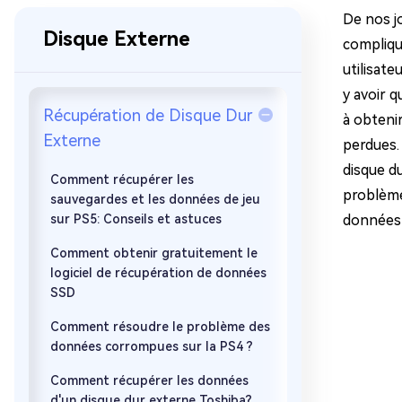
sur Windows
en quelq
De nos jo
Disque Externe
4DDiG Email Repair
Mac Bo
compliqu
Réparer les fichiers PST/OST
Réparer 
utilisat
corrompus
gratuite
y avoir 
Récupération de Disque Dur
à obteni
Externe
perdues. 
disque d
Comment récupérer les
problème
sauvegardes et les données de jeu
sur PS5: Conseils et astuces
données 
Comment obtenir gratuitement le
logiciel de récupération de données
SSD
Comment résoudre le problème des
données corrompues sur la PS4 ?
Comment récupérer les données
d'un disque dur externe Toshiba?