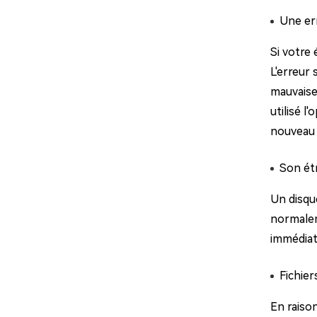
Une err
Si votre 
L'erreur
mauvaise
utilisé l
nouveau 
Son étr
Un disqu
normalem
immédiat
Fichie
En raison