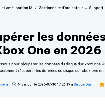
 et amélioration IA
Gestionnaire d’ordinateur
Support
inateur
Réseaux sociaux
iOS26
Réparation en ligne
Ressourc
ne Data Recovery
Android Recovery
érer les données perdues
érer les données
· Contourn
Récupérer les données Android
Réparation de v
e
uplicate File
aration de
Réparation de
Phone/iPad
IA
Windows 
Réparation de p
teur
éo
photo
· Cloner 
sApp Recovery
LINE Recovery
Réparation de fi
 guide de
t supprimer les fichiers
Xbox One en 2026 
érer les données
Récupérer les discussions LINE
aration de
Réparation
ur
e
Réparation audi
sApp
sans sauvegarde
· Étendre 
cuments
audio
Nouveau
ratique
are Cleamio
· Convert
onseils et
e approfondi et
lioration de
Amélioration de
-dessous pour récupérer les données du disque dur xbox one.
IA
IA
tion de Mac
éo
photo
acilement récupérer les données du disque dur xbox one en 
rsène
Mis à jour le 2026-07-30 17:26:19 à
Disque Dur
tème
s Boot Genius
les problèmes Windows