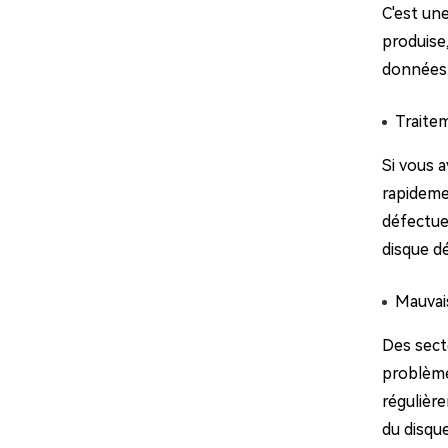
C'est un
produise
données
Traite
Si vous a
rapidemen
défectue
disque d
Mauvai
Des secte
problème
régulièr
du disque