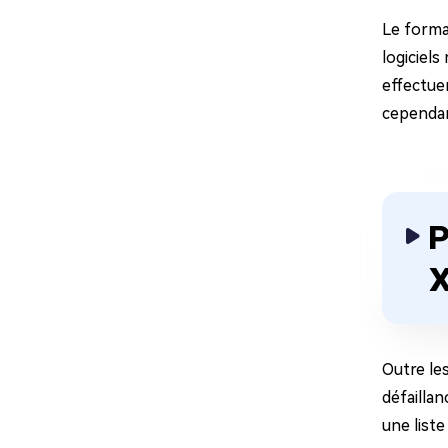
Le forma
logiciels
effectue
cependan
P
Outre le
défailla
une liste