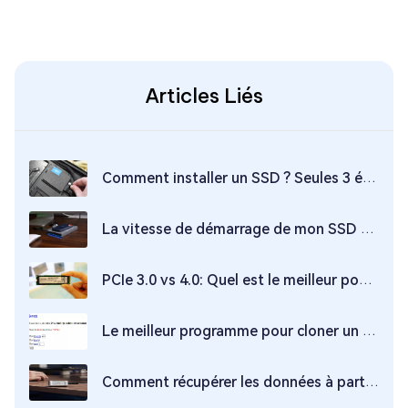
Articles Liés
Comment installer un SSD ? Seules 3 étapes sont nécessaires !
La vitesse de démarrage de mon SSD est anormalement lente｜Quelles mesures peuvent être prises pour accélérer le processus ?
PCIe 3.0 vs 4.0: Quel est le meilleur pour les SSD en 2026?
Le meilleur programme pour cloner un disque dur vers un SSD gratuitement !
Comment récupérer les données à partir de SSD ?