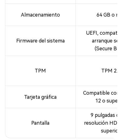
Almacenamiento
64 GB o más
UEFI, compatible con
Firmware del sistema
arranque seguro
(Secure Boot)
TPM
TPM 2.0
Compatible con DirectX
Tarjeta gráfica
12 o superior
9 pulgadas o más,
Pantalla
resolución HD (720p) o
superior